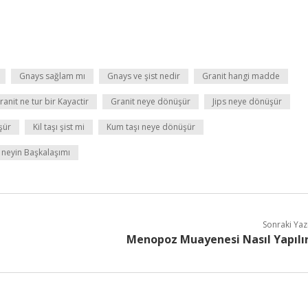
Gnays sağlam mı
Gnays ve şist nedir
Granit hangi madde
ranit ne tur bir Kayactir
Granit neye dönüşür
Jips neye dönüşür
şür
Kil taşı şist mi
Kum taşı neye dönüşür
 neyin Başkalaşımı
Sonraki Yaz
Menopoz Muayenesi Nasıl Yapılı