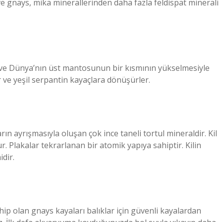
 ve gnays, mika minerallerinden daha fazla feldispat minerali
ın ve Dünya’nın üst mantosunun bir kısmının yükselmesiyle
 ve yeşil serpantin kayaçlara dönüşürler.
rın ayrışmasıyla oluşan çok ince taneli tortul mineraldir. Kil
r. Plakalar tekrarlanan bir atomik yapıya sahiptir. Kilin
dir.
ip olan gnays kayaları balıklar için güvenli kayalardan