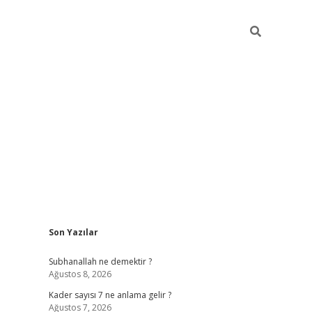
Sidebar
Son Yazılar
elexbet
betexper yeni giriş
ilbet
Subhanallah ne demektir ?
Ağustos 8, 2026
Kader sayısı 7 ne anlama gelir ?
Ağustos 7, 2026