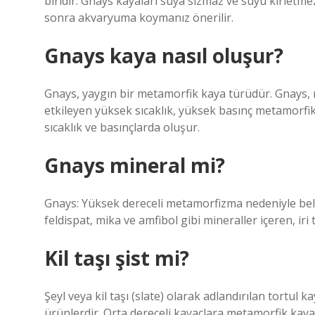
biridir. Gnays kayaları suya sızmaz ve suyu kirletm
sonra akvaryuma koymanız önerilir.
Gnays kaya nasıl oluşur?
Gnays, yaygın bir metamorfik kaya türüdür. Gnays,
etkileyen yüksek sıcaklık, yüksek basınç metamorfi
sıcaklık ve basınçlarda oluşur.
Gnays mineral mi?
Gnays: Yüksek dereceli metamorfizma nedeniyle belir
feldispat, mika ve amfibol gibi mineraller içeren, ir
Kil taşı şist mi?
Şeyl veya kil taşı (slate) olarak adlandırılan tortul
ürünlerdir. Orta dereceli kayaçlara metamorfik kayaç