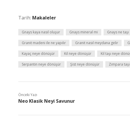
Tarih:
Makaleler
Gnays kaya nasıl oluşur
Gnays mineral mi
Gnays ne taşı
Granit madeni ile ne yapılır
Granit nasıl meydana gelir
G
Kayaç neye dönüşür
Kil neye dönüşür
Kil taşı neye dönü
Serpantin neye dönüşür
Şist neye dönüşür
Zımpara taşı
Önceki Yazı
Neo Klasik Neyi Savunur