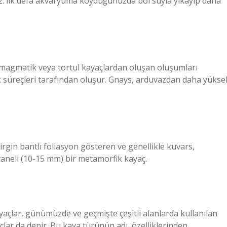
ez. İlk defa akvaryuma koyduğunuzda bol suyla yıkayıp daha
 magmatik veya tortul kayaçlardan oluşan oluşumları
k süreçleri tarafından oluşur. Gnays, arduvazdan daha yükse
gin bantlı foliasyon gösteren ve genellikle kuvars,
i taneli (10-15 mm) bir metamorfik kayaç.
 kayaçlar, günümüzde ve geçmişte çeşitli alanlarda kullanılan
lar da denir. Bu kaya türünün adı, özelliklerinden