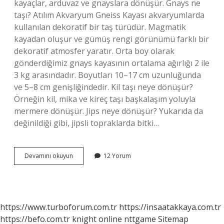
kayaçlar, arduvaz ve gnayslara dönüşür. Gnays ne
taşı? Atılım Akvaryum Gneiss Kayası akvaryumlarda
kullanılan dekoratif bir taş türüdür. Magmatik
kayadan oluşur ve gümüş rengi görünümü farklı bir
dekoratif atmosfer yaratır. Orta boy olarak
gönderdiğimiz gnays kayasının ortalama ağırlığı 2 ile
3 kg arasındadır. Boyutları 10–17 cm uzunluğunda
ve 5–8 cm genişliğindedir. Kil taşı neye dönüşür?
Örneğin kil, mika ve kireç taşı başkalaşım yoluyla
mermere dönüşür. Jips neye dönüşür? Yukarıda da
değinildiği gibi, jipsli topraklarda bitki…
Gnays
Devamını okuyun
12 Yorum
Neye
Dönüşür
https://www.turboforum.com.tr
https://insaatakkaya.com.tr
https://befo.com.tr
knight online
nttgame
Sitemap