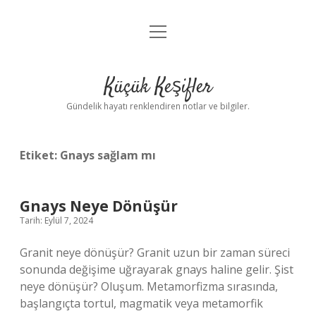
menüyü
Anasayfa
aç
Gizlilik Politikası
Küçük Keşifler
Yasal Uyarı
Gündelik hayatı renklendiren notlar ve bilgiler.
Hakkımızda
Etiket:
Gnays sağlam mı
Gnays Neye Dönüşür
Tarih: Eylül 7, 2024
Granit neye dönüşür? Granit uzun bir zaman süreci
sonunda değişime uğrayarak gnays haline gelir. Şist
neye dönüşür? Oluşum. Metamorfizma sırasında,
başlangıçta tortul, magmatik veya metamorfik