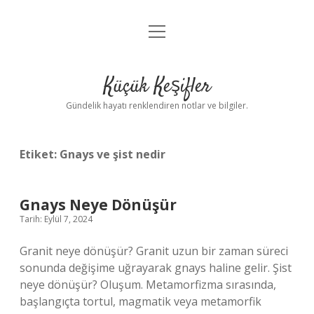
menüyü
Anasayfa
aç
Gizlilik Politikası
Küçük Keşifler
Yasal Uyarı
Gündelik hayatı renklendiren notlar ve bilgiler.
Hakkımızda
Etiket:
Gnays ve şist nedir
Gnays Neye Dönüşür
Tarih: Eylül 7, 2024
Granit neye dönüşür? Granit uzun bir zaman süreci
sonunda değişime uğrayarak gnays haline gelir. Şist
neye dönüşür? Oluşum. Metamorfizma sırasında,
başlangıçta tortul, magmatik veya metamorfik