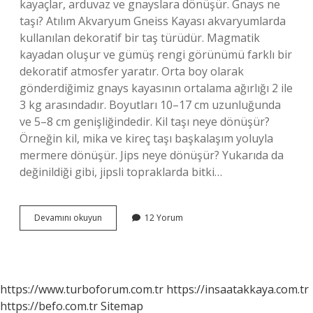
kayaçlar, arduvaz ve gnayslara dönüşür. Gnays ne
taşı? Atılım Akvaryum Gneiss Kayası akvaryumlarda
kullanılan dekoratif bir taş türüdür. Magmatik
kayadan oluşur ve gümüş rengi görünümü farklı bir
dekoratif atmosfer yaratır. Orta boy olarak
gönderdiğimiz gnays kayasının ortalama ağırlığı 2 ile
3 kg arasındadır. Boyutları 10–17 cm uzunluğunda
ve 5–8 cm genişliğindedir. Kil taşı neye dönüşür?
Örneğin kil, mika ve kireç taşı başkalaşım yoluyla
mermere dönüşür. Jips neye dönüşür? Yukarıda da
değinildiği gibi, jipsli topraklarda bitki…
Gnays
Devamını okuyun
12 Yorum
Neye
Dönüşür
https://www.turboforum.com.tr
https://insaatakkaya.com.tr
https://befo.com.tr
Sitemap