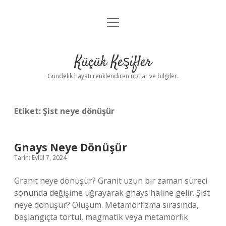
menüyü
Anasayfa
aç
Gizlilik Politikası
Küçük Keşifler
Yasal Uyarı
Gündelik hayatı renklendiren notlar ve bilgiler.
Hakkımızda
Etiket:
Şist neye dönüşür
Gnays Neye Dönüşür
Tarih: Eylül 7, 2024
Granit neye dönüşür? Granit uzun bir zaman süreci
sonunda değişime uğrayarak gnays haline gelir. Şist
neye dönüşür? Oluşum. Metamorfizma sırasında,
başlangıçta tortul, magmatik veya metamorfik