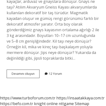
kayaçlar, arduvaz ve gnayslara dönüşür. Gnays ne
taşı? Atılım Akvaryum Gneiss Kayası akvaryumlarda
kullanılan dekoratif bir taş türüdür. Magmatik
kayadan oluşur ve gümüş rengi görünümü farklı bir
dekoratif atmosfer yaratır. Orta boy olarak
gönderdiğimiz gnays kayasının ortalama ağırlığı 2 ile
3 kg arasındadır. Boyutları 10–17 cm uzunluğunda
ve 5–8 cm genişliğindedir. Kil taşı neye dönüşür?
Örneğin kil, mika ve kireç taşı başkalaşım yoluyla
mermere dönüşür. Jips neye dönüşür? Yukarıda da
değinildiği gibi, jipsli topraklarda bitki…
Gnays
Devamını okuyun
12 Yorum
Neye
Dönüşür
https://www.turboforum.com.tr
https://insaatakkaya.com.tr
https://befo.com.tr
knight online
nttgame
Sitemap