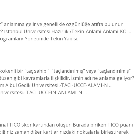
” anlamına gelir ve genellikle özgünlüğe atıfta bulunur.
yor? İstanbul Üniversitesi Hazırlık ›Tekin-Anlami-Anlami-KO …
rogramları› Yönetimde Tekin Yapısı.
kenli bir “taç sahibi”, “taçlandırılmış” veya “taçlandırılmış”
 düzen gibi kavramlarla ilişkilidir. İsmin adı ne anlama geliyor
ğitim Albul Gedik Üniversitesi ›TACI-UCCE-ALAMI-N …
ik Üniversitesi› TACI-UCCEIN-ANLAMI-N …
anal TICO skor kartından oluşur. Burada biriken TICO puanı
diğiniz zaman diğer kartlarınızdaki noktalarla birleştirerek