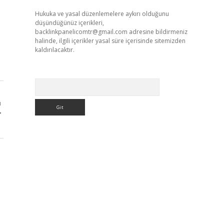
Hukuka ve yasal düzenlemelere aykırı olduğunu
düşündüğünüz içerikleri,
backlinkpanelicomtr@gmail.com
adresine bildirmeniz
halinde, ilgili içerikler yasal süre içerisinde sitemizden
kaldırılacaktır.
Arama
ı
r