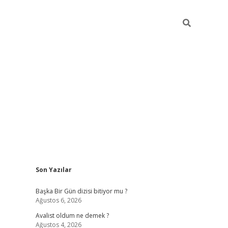
Sidebar
Son Yazılar
elexbet
betexper yeni giriş
i
Başka Bir Gün dizisi bitiyor mu ?
Ağustos 6, 2026
Avalist oldum ne demek ?
Ağustos 4, 2026