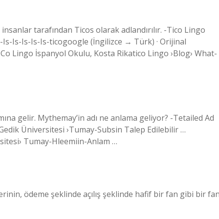
 insanlar tarafından Ticos olarak adlandırılır. -Tico Lingo
s-Is-Is-Is-Is-ticogoogle (İngilizce → Türk) · Orijinal
-ICo Lingo İspanyol Okulu, Kosta Rikatico Lingo ›Blog› What-
mına gelir. Mythemay’in adı ne anlama geliyor? -Tetailed Ad
l Gedik Üniversitesi ›Tumay-Subsin Talep Edilebilir …
versitesi› Tumay-Hleemiin-Anlam …
rinin, ödeme şeklinde açılış şeklinde hafif bir fan gibi bir fa