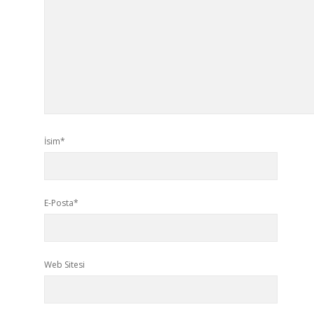
İsim*
E-Posta*
Web Sitesi