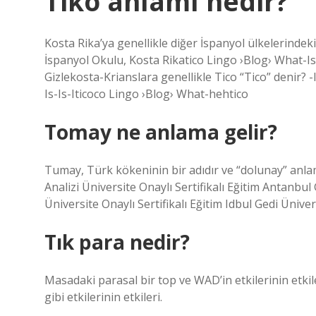
Tiko anlamı nedir?
Kosta Rika’ya genellikle diğer İspanyol ülkelerindeki
İspanyol Okulu, Kosta Rikatico Lingo ›Blog› What-Is-I
Gizlekosta-Krianslara genellikle Tico “Tico” denir? 
Is-Is-Iticoco Lingo ›Blog› What-hehtico
Tomay ne anlama gelir?
Tumay, Türk kökeninin bir adıdır ve “dolunay” anla
Analizi Üniversite Onaylı Sertifikalı Eğitim Antanbu
Üniversite Onaylı Sertifikalı Eğitim Idbul Gedi Üni
Tık para nedir?
Masadaki parasal bir top ve WAD’in etkilerinin etkile
gibi etkilerinin etkileri.