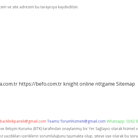
im ve site adresim bu tarayıcıya kaydedilsin.
a.com.tr
https://befo.com.tr
knight online
nttgame
Sitemap
backlinkpaneli@gmail.com
Teams:
forumhizmeti@gmail.com
Whatsapp: 0262 6
i ve İletişim Kurumu (BTK) tarafından onaylanmış bir Yer Sağlayıcı olarak hizmet 
zdıkları içeriklerin sorumluluğunu taşımakta olup, siteye üye olarak bu sorumlu