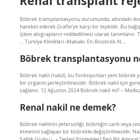
Renal transplant rej
Böbrek transplantasyonu durumunda, altındaki donör
hareket ederek Grafte’ye karşı bir tepkidir. Bu bağış
işlem alograpların reddedilmesi olarak tanımlanır. 
… Türkiye Klinikleri ›Makale› En-Boobrek-N …
Böbrek transplantasyonu n
Böbrek nakli (nakil), bu fonksiyonları yeni böbrek 
bir organın yerleştirilmesidir. Böbrek nakli için ge
sağlanır. 12 Ağustos 2024 Böbrek nakli mi? – Medic
Renal nakil ne demek?
Böbrek naklinin yetersizliği, böbreğin canlı veya c
etmesini sağlayan bir böbrekle değiştirilmesidir. 
Sağlık Grubu ›…› Tedavi Yöntemleri Ben Bir Amoral