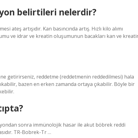
on belirtileri nelerdir?
şmesi ateş artışıdır. Kan basıncında artış. Hızlı kilo alımı
luşumu ve idrar ve kreatin oluşumunun bacakları kan ve kreati
ine getirirseniz, reddetme (reddetmenin reddedilmesi) hala
çıkabilir, bazen en erken zamanda ortaya çıkabilir. Böyle bir
ebilir.
tıpta?
syondan sonra immünolojik hasar ile akut böbrek reddi
asıdır. TR-Bobrek-Tr …