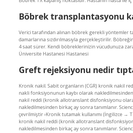
Böbrek TX kapanış noktasıdır. Hastanın hasta ile i
Böbrek transplantasyonu ka
Verici tarafından alınan böbrek gerekli yöntemler ta
damarlarına sızdırılmasıyla gerçekleştirilir. Böbreği
4 saat sürer. Kendi böbreklerinizin vücudunuza zar
Üniversite Hastanesi Hastanesi
Greft rejeksiyonu nedir tıpt
Kronik nakil. Sabit organların (CGR) kronik nakil red
nakli fonksiyonunun kaybı olarak nakledilmesinden 
nakil reddi (kronik allotranslant disfonksiyonu olara
nakledilmesinden birkaç ay sonra tanımlanır. Science
çevrilmiştir ›Kronik tutamak kullanımı (İngilizce → Tü
kronik nakil reddi (kronik allotranslant disfonksiyo
nakledilmesinden birkaç ay sonra tanımlanır. Scienc