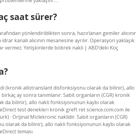
ç problemlerine yaklaşım …
ç saat sürer?
rafından yönlendirildikten sonra, hazırlanan gemiler alıcını
n idrar kanalı alıcının mesanesine ayrılır. Operasyon yaklaşık
ar vermez. Yetişkinlerde böbrek nakli | ABD’deki Koç
a?
di (kronik allotranslant disfonksiyonu olarak da bilinir), allo
birkaç ay sonra tanımlanır. Sabit organların (CGR) kronik
k da bilinir), allo nakli fonksiyonunun kaybı olarak
Direct test denekleri kronik greft ret science.com.com ile
rk) · Orijinal Mizlekronic naklidir. Sabit organların (CGR)
nu olarak da bilinir), allo nakli fonksiyonunun kaybı olarak
eDirect teması.