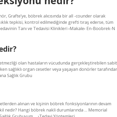
eksiyonu nedir?
, Grafte’ye, böbrek alıcısında bir all -counder olarak
ıklık tepkisi, kontrol edilmediğinde grefti tıraş ederse, tüm
Tedavinin Tanı ve Tedavisi Klinikleri ›Makale› En-Boobrek-N
edir?
yetmezliği olan hastaların vücudunda gerçekleştirebilen sabit
reken sağlıklı organ cesetler veya yaşayan donörler tarafında
ana Sağlık Grubu
esetlerden alınan ve kişinin böbrek fonksiyonlarının devam
Nakil nedir? Hangi böbrek nakli durumlarında … Memorial
 Sağlık Grubuyum … ›Tedavi Yöntemleri