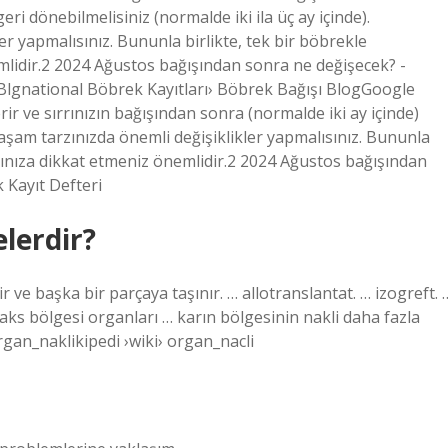
ri dönebilmelisiniz (normalde iki ila üç ay içinde).
er yapmalısınız. Bununla birlikte, tek bir böbrekle
mlidir.2 2024 Ağustos bağışından sonra ne değişecek? -
Blgnational Böbrek Kayıtları› Böbrek Bağışı BlogGoogle
erir ve sırrınızın bağışından sonra (normalde iki ay içinde)
 yaşam tarzınızda önemli değişiklikler yapmalısınız. Bununla
ığınıza dikkat etmeniz önemlidir.2 2024 Ağustos bağışından
 Kayıt Defteri
lerdir?
r ve başka bir parçaya taşınır. … allotranslantat. … izogreft. 
aks bölgesi organları … karın bölgesinin nakli daha fazla
rgan_naklikipedi ›wiki› organ_nacli