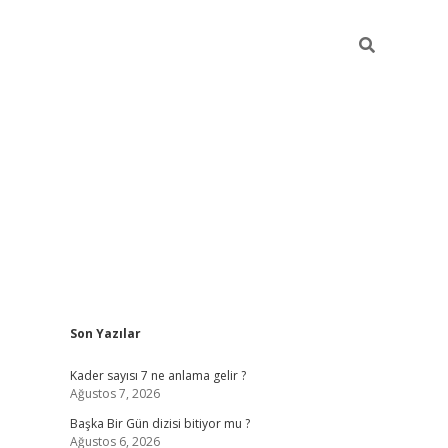
Sidebar
Son Yazılar
elexbet
betexper yeni giriş
ilbet
Kader sayısı 7 ne anlama gelir ?
Ağustos 7, 2026
Başka Bir Gün dizisi bitiyor mu ?
Ağustos 6, 2026