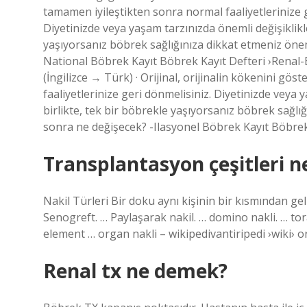
tamamen iyileştikten sonra normal faaliyetlerinize ge
Diyetinizde veya yaşam tarzınızda önemli değişiklikl
yaşıyorsanız böbrek sağlığınıza dikkat etmeniz öne
National Böbrek Kayıt Böbrek Kayıt Defteri ›Renal-
(İngilizce → Türk) · Orijinal, orijinalin kökenini göst
faaliyetlerinize geri dönmelisiniz. Diyetinizde veya
birlikte, tek bir böbrekle yaşıyorsanız böbrek sağl
sonra ne değişecek? -Ilasyonel Böbrek Kayıt Böbrek
Transplantasyon çeşitleri ne
Nakil Türleri Bir doku aynı kişinin bir kısmından geli
Senogreft. … Paylaşarak nakil. … domino nakli. … tor
element … organ nakli – wikipedivantiripedi ›wiki› o
Renal tx ne demek?