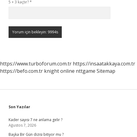
5 + 3 kaçtır?
*
https://www.turboforum.com.tr
https://insaatakkaya.com.tr
https://befo.com.tr
knight online
nttgame
Sitemap
Sidebar
Son Yazılar
Kader sayısı 7 ne anlama gelir ?
Ağustos 7, 2026
Başka Bir Gün dizisi bitiyor mu ?