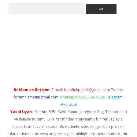
Arama
bet
Reklam ve İletişim:
E-mail:
backlinkpaneli@gmail.com
Teams:
forumhizmeti@gmail.com
Whatsapp: 0262 606 0 726
Telegram:
@karabul
Yasal Uyarı:
Sitemiz, 5651 Sayılı Kanun gereğince Bilgi Teknolojileri
ve İletişim Kurumu (BTK) tarafından onaylanmış bir Yer Sağlayıcı
olarak hizmet vermektedir. Bu nedenle, sitedeki içerikleri proaktif
olarak denetleme veya araştırma yükümlülüğümüz bulunmamaktadır.