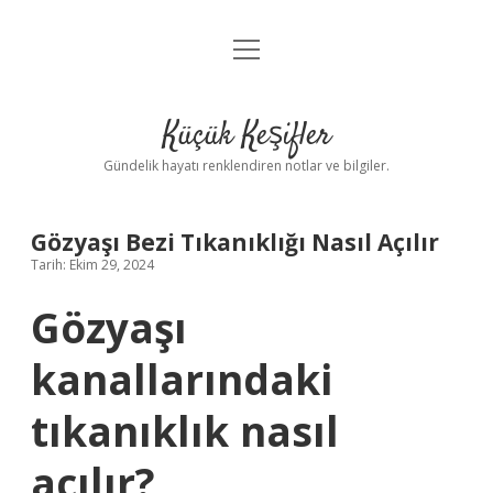
menüyü
Anasayfa
aç
Gizlilik Politikası
Küçük Keşifler
Yasal Uyarı
Gündelik hayatı renklendiren notlar ve bilgiler.
Hakkımızda
Gözyaşı Bezi Tıkanıklığı Nasıl Açılır
Tarih: Ekim 29, 2024
Gözyaşı
kanallarındaki
tıkanıklık nasıl
açılır?