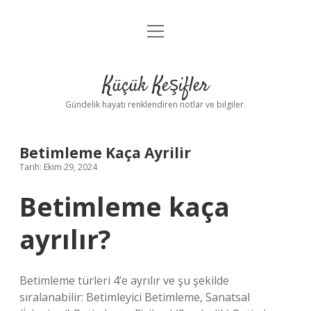
menüyü
Anasayfa
aç
Gizlilik Politikası
Küçük Keşifler
Yasal Uyarı
Gündelik hayatı renklendiren notlar ve bilgiler.
Hakkımızda
Betimleme Kaça Ayrilir
Tarih: Ekim 29, 2024
Betimleme kaça
ayrılır?
Betimleme türleri 4’e ayrılır ve şu şekilde
sıralanabilir: Betimleyici Betimleme, Sanatsal