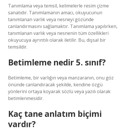
Tanımlama veya temsil, kelimelerle resim çizme
sanatıdır. Tanımlamanın amacı, okuyucunun
tanımlanan varlık veya nesneyi gözünde
canlandırmasını sağlamaktır. Tanımlama yapılırken,
tanımlanan varlık veya nesnenin tüm özellikleri
okuyucuya ayrıntılı olarak iletilir. Bu, dışsal bir
temsildir.
Betimleme nedir 5. sınıf?
Betimleme, bir varlığın veya manzaranın, onu göz
önünde canlandıracak şekilde, kendine özgü
yönlerini ortaya koyarak sözlü veya yazılı olarak
betimlenmesidir.
Kaç tane anlatım biçimi
vardır?