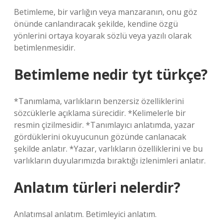
Betimleme, bir varlığın veya manzaranın, onu göz
önünde canlandıracak şekilde, kendine özgü
yönlerini ortaya koyarak sözlü veya yazılı olarak
betimlenmesidir.
Betimleme nedir tyt türkçe?
*Tanımlama, varlıkların benzersiz özelliklerini
sözcüklerle açıklama sürecidir. *Kelimelerle bir
resmin çizilmesidir. *Tanımlayıcı anlatımda, yazar
gördüklerini okuyucunun gözünde canlanacak
şekilde anlatır. *Yazar, varlıkların özelliklerini ve bu
varlıkların duyularımızda bıraktığı izlenimleri anlatır.
Anlatım türleri nelerdir?
Anlatımsal anlatım. Betimleyici anlatım.