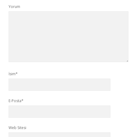
Yorum
İsim*
E-Posta*
Web Sitesi