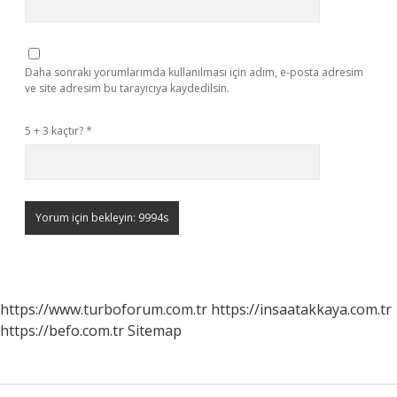
Daha sonraki yorumlarımda kullanılması için adım, e-posta adresim
ve site adresim bu tarayıcıya kaydedilsin.
5 + 3 kaçtır?
*
https://www.turboforum.com.tr
https://insaatakkaya.com.tr
https://befo.com.tr
Sitemap