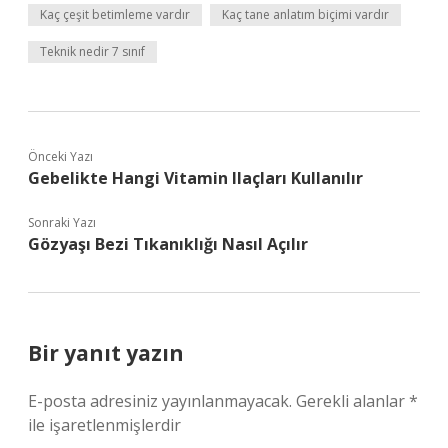
Kaç çeşit betimleme vardır
Kaç tane anlatım biçimi vardır
Teknik nedir 7 sınıf
Önceki Yazı
Gebelikte Hangi Vitamin Ilaçları Kullanılır
Sonraki Yazı
Gözyaşı Bezi Tıkanıklığı Nasıl Açılır
Bir yanıt yazın
E-posta adresiniz yayınlanmayacak.
Gerekli alanlar
*
ile işaretlenmişlerdir