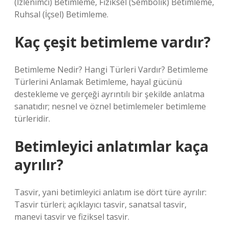
(İzlenimci) Betimleme, Fiziksel (Sembolik) Betimleme,
Ruhsal (İçsel) Betimleme.
Kaç çeşit betimleme vardır?
Betimleme Nedir? Hangi Türleri Vardır? Betimleme
Türlerini Anlamak Betimleme, hayal gücünü
destekleme ve gerçeği ayrıntılı bir şekilde anlatma
sanatıdır; nesnel ve öznel betimlemeler betimleme
türleridir.
Betimleyici anlatımlar kaça
ayrılır?
Tasvir, yani betimleyici anlatım ise dört türe ayrılır:
Tasvir türleri; açıklayıcı tasvir, sanatsal tasvir,
manevi tasvir ve fiziksel tasvir.