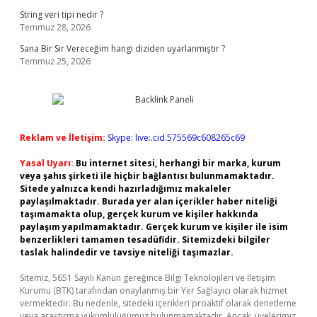
String veri tipi nedir ?
Temmuz 28, 2026
Sana Bir Sır Vereceğim hangi diziden uyarlanmıştır ?
Temmuz 25, 2026
Reklam ve İletişim:
Skype: live:.cid.575569c608265c69
Yasal Uyarı:
Bu internet sitesi, herhangi bir marka, kurum
veya şahıs şirketi ile hiçbir bağlantısı bulunmamaktadır.
Sitede yalnızca kendi hazırladığımız makaleler
paylaşılmaktadır. Burada yer alan içerikler haber niteliği
taşımamakta olup, gerçek kurum ve kişiler hakkında
paylaşım yapılmamaktadır. Gerçek kurum ve kişiler ile isim
benzerlikleri tamamen tesadüfidir. Sitemizdeki bilgiler
taslak halindedir ve tavsiye niteliği taşımazlar.
Sitemiz, 5651 Sayılı Kanun gereğince Bilgi Teknolojileri ve İletişim
Kurumu (BTK) tarafından onaylanmış bir Yer Sağlayıcı olarak hizmet
vermektedir. Bu nedenle, sitedeki içerikleri proaktif olarak denetleme
veya araştırma yükümlülüğümüz bulunmamaktadır. Ancak, üyelerimiz