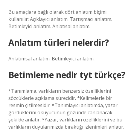
Bu amaçlara bağlı olarak dört anlatım biçimi
kullanılır: Açıklayıcı anlatım. Tartışmacı anlatım.
Betimleyici anlatım. Anlatısal anlatım.
Anlatım türleri nelerdir?
Anlatımsal anlatım. Betimleyici anlatım.
Betimleme nedir tyt türkçe?
*Tanımlama, varlıkların benzersiz özelliklerini
sözcüklerle açıklama sürecidir. *Kelimelerle bir
resmin çizilmesidir. *Tanımlayıcı anlatımda, yazar
gördüklerini okuyucunun gözünde canlanacak
şekilde anlatır. *Yazar, varlıkların özelliklerini ve bu
varlıkların duyularımızda bıraktığı izlenimleri anlatır.