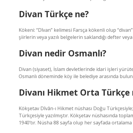
Divan Türkçe ne?
Kökeni: “Dîvan” kelimesi Farsça kökenli olup “divan
şiirlerin veya yazılı belgelerin saklandığı defter vey
Divan nedir Osmanlı?
Divan (siyaset), İslam devletlerinde idari işleri yürüt
Osmanlı döneminde köy ile belediye arasında buluna
Divanı Hikmet Orta Türkçe
Kökşetav Dîvân-ı Hikmet nüshası Doğu Türkçesiyle; 
Türkçesiyle yazılmıştır. Kökşetav nüshasında topl
1940’tır. Nüsha 88 sayfa olup her sayfada ortalama