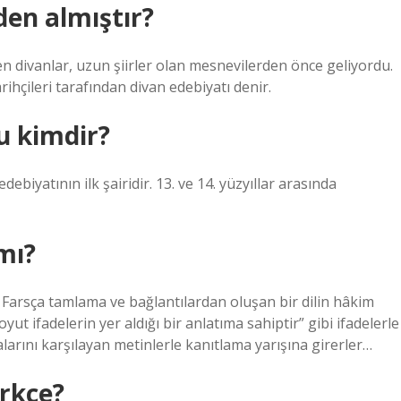
den almıştır?
yen divanlar, uzun şiirler olan mesnevilerden önce geliyordu.
hçileri tarafından divan edebiyatı denir.
u kimdir?
biyatının ilk şairidir. 13. ve 14. yüzyıllar arasında
 mı?
e Farsça tamlama ve bağlantılardan oluşan bir dilin hâkim
yut ifadelerin yer aldığı bir anlatıma sahiptir” gibi ifadelerle
ialarını karşılayan metinlerle kanıtlama yarışına girerler…
rkçe?