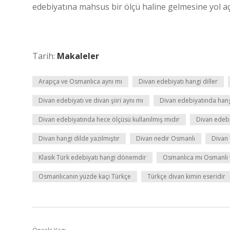
edebiyatına mahsus bir ölçü haline gelmesine yol aç
Tarih:
Makaleler
Arapça ve Osmanlıca aynı mı
Divan edebiyatı hangi diller
Divan edebiyatı ve divan şiiri aynı mı
Divan edebiyatında hangi
Divan edebiyatında hece ölçüsü kullanılmış mıdır
Divan edebiy
Divan hangi dilde yazılmıştır
Divan nedir Osmanlı
Divan 
Klasik Türk edebiyatı hangi dönemdir
Osmanlıca mı Osmanlı 
Osmanlıcanın yüzde kaçı Türkçe
Türkçe divan kimin eseridir