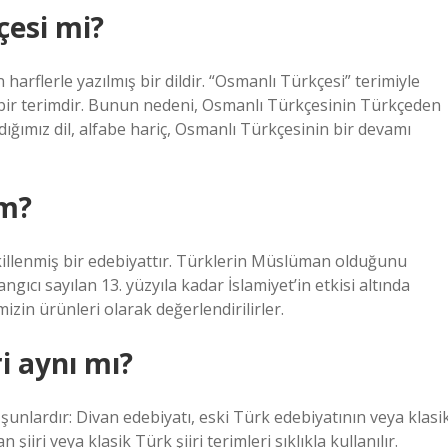
çesi mi?
arflerle yazılmış bir dildir. “Osmanlı Türkçesi” terimiyle
u bir terimdir. Bunun nedeni, Osmanlı Türkçesinin Türkçeden
ığımız dil, alfabe hariç, Osmanlı Türkçesinin bir devamı
em?
killenmiş bir edebiyattır. Türklerin Müslüman olduğunu
gıcı sayılan 13. yüzyıla kadar İslamiyet’in etkisi altında
izin ürünleri olarak değerlendirilirler.
ri aynı mı?
nlardır: Divan edebiyatı, eski Türk edebiyatının veya klasi
şiiri veya klasik Türk şiiri terimleri sıklıkla kullanılır.