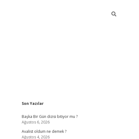
Sidebar
Son Yazılar
elexbet
betex
Başka Bir Gün dizisi bitiyor mu ?
Ağustos 6, 2026
Avalist oldum ne demek ?
Ağustos 4, 2026