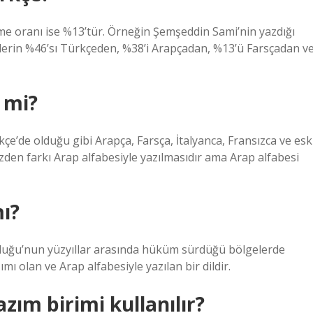
me oranı ise %13’tür. Örneğin Şemşeddin Sami’nin yazdığı
erin %46’sı Türkçeden, %38’i Arapçadan, %13’ü Farsçadan v
 mi?
e’de olduğu gibi Arapça, Farsça, İtalyanca, Fransızca ve esk
zden farkı Arap alfabesiyle yazılmasıdır ama Arap alfabesi
ı?
luğu’nun yüzyıllar arasında hüküm sürdüğü bölgelerde
ı olan ve Arap alfabesiyle yazılan bir dildir.
zım birimi kullanılır?