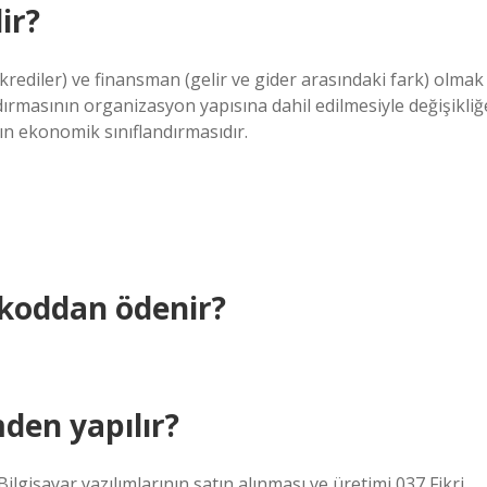
ir?
krediler) ve finansman (gelir ve gider arasındaki fark) olmak
rmasının organizasyon yapısına dahil edilmesiyle değişikliğ
n ekonomik sınıflandırmasıdır.
 koddan ödenir?
den yapılır?
sayar yazılımlarının satın alınması ve üretimi 037 Fikri