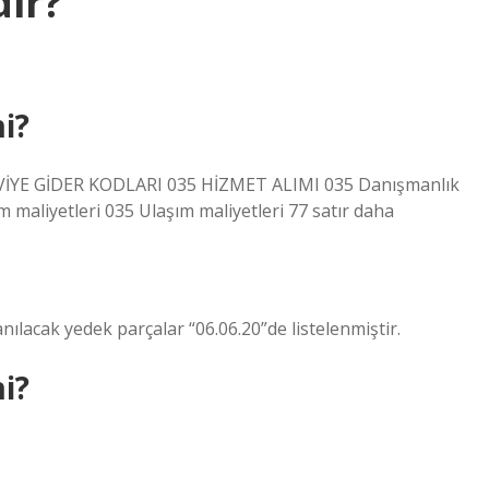
dir?
i?
İYE GİDER KODLARI 035 HİZMET ALIMI 035 Danışmanlık
m maliyetleri 035 Ulaşım maliyetleri 77 satır daha
acak yedek parçalar “06.06.20”de listelenmiştir.
i?