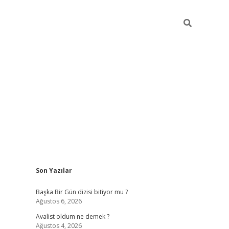
Sidebar
Son Yazılar
elexbet
betexper yeni giriş
ilbet
Başka Bir Gün dizisi bitiyor mu ?
Ağustos 6, 2026
Avalist oldum ne demek ?
Ağustos 4, 2026