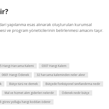
ir?
 idari yapılanma esas alınarak oluşturulan kurumsal
mesi ve program yöneticilerinin belirlenmesi amacını taşır.
5 Hangi Harcama Kalemi
0307 Hangi Kalem
0601 Hangi Ödenek
32 harcama kaleminden neler alınır
k
Bütçe türü ne demek
Bütçede fonksiyonel sınıflandırma nedir
Mal ve hizmet alım giderleri nelerdir
Ödenek nedir bütçe
li görev yolluğu hangi koddan ödenir