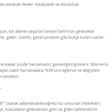
 alınacak ilkeler: tekdüzelik ve dürüstlük.
un, bir ailenin veya bir bireyin belirli bir gelecekte
lir, gider, üretim, genel yönetim gibi bütçe türleri vardır.
ne kadar yüzde harcamamız gerektiğini gösterir. Warren’a
ılayan sabit harcamalara, %30’unu eğlence ve değişken
rcamalıyız.
?
” olarak adlandırabileceğimiz bu unsurlar (nitelikler)
e, hükümetin gelecekteki gelir ve gider tahminlerini