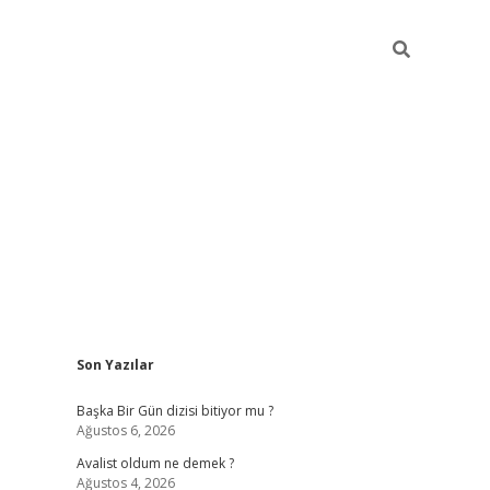
Sidebar
Son Yazılar
elexbet
betexper yeni giriş
il
Başka Bir Gün dizisi bitiyor mu ?
Ağustos 6, 2026
Avalist oldum ne demek ?
Ağustos 4, 2026