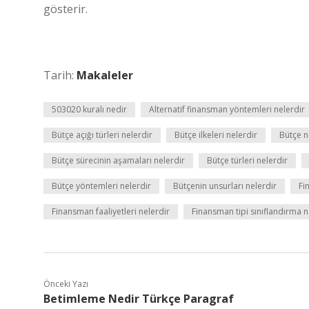
gösterir.
Tarih:
Makaleler
503020 kuralı nedir
Alternatif finansman yöntemleri nelerdir
Bütçe açığı türleri nelerdir
Bütçe ilkeleri nelerdir
Bütçe ne
Bütçe sürecinin aşamaları nelerdir
Bütçe türleri nelerdir
Bütçe yöntemleri nelerdir
Bütçenin unsurları nelerdir
Fi
Finansman faaliyetleri nelerdir
Finansman tipi sınıflandırma n
Önceki Yazı
Betimleme Nedir Türkçe Paragraf