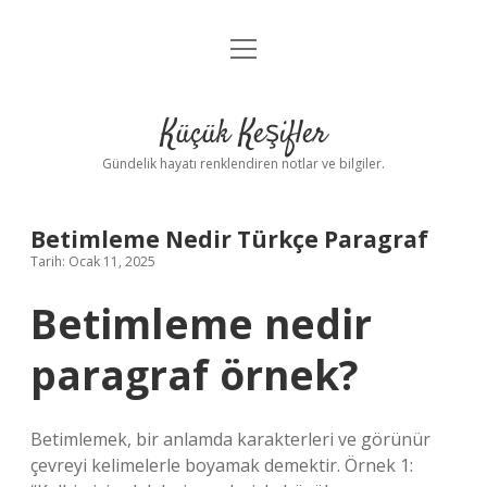
menüyü
Anasayfa
aç
Gizlilik Politikası
Küçük Keşifler
Yasal Uyarı
Gündelik hayatı renklendiren notlar ve bilgiler.
Hakkımızda
Betimleme Nedir Türkçe Paragraf
Tarih: Ocak 11, 2025
Betimleme nedir
paragraf örnek?
Betimlemek, bir anlamda karakterleri ve görünür
çevreyi kelimelerle boyamak demektir. Örnek 1: