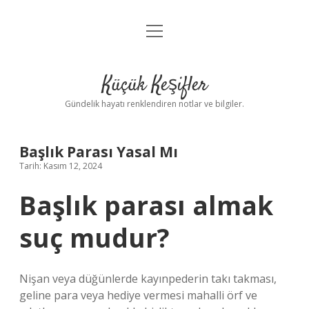
menüyü
Anasayfa
aç
Gizlilik Politikası
Küçük Keşifler
Yasal Uyarı
Gündelik hayatı renklendiren notlar ve bilgiler.
Hakkımızda
Başlık Parası Yasal Mı
Tarih: Kasım 12, 2024
Başlık parası almak
suç mudur?
Nişan veya düğünlerde kayınpederin takı takması,
geline para veya hediye vermesi mahalli örf ve