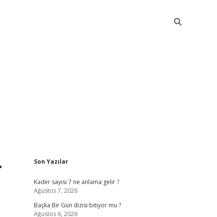
Sidebar
r
Son Yazılar
elexbet
betexper yeni giriş
ilbet
Kader sayısı 7 ne anlama gelir ?
Ağustos 7, 2026
Başka Bir Gün dizisi bitiyor mu ?
Ağustos 6, 2026