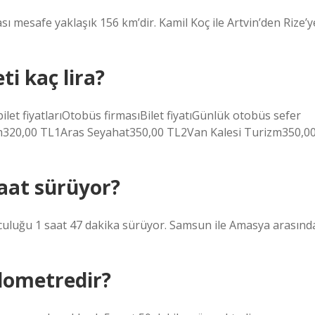
rası mesafe yaklaşık 156 km’dir. Kamil Koç ile Artvin’den Rize’y
i kaç lira?
let fiyatlarıOtobüs firmasıBilet fiyatıGünlük otobüs sefer
320,00 TL1Aras Seyahat350,00 TL2Van Kalesi Turizm350,0
aat sürüyor?
uluğu 1 saat 47 dakika sürüyor. Samsun ile Amasya arasınd
lometredir?