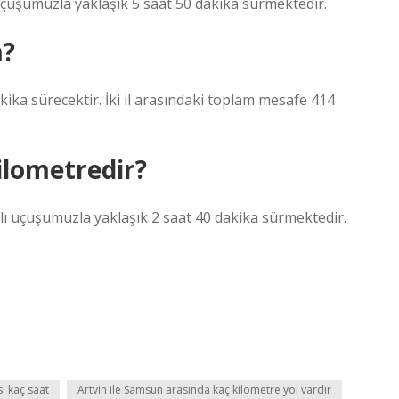
çuşumuzla yaklaşık 5 saat 50 dakika sürmektedir.
m?
ika sürecektir. İki il arasındaki toplam mesafe 414
ilometredir?
ı uçuşumuzla yaklaşık 2 saat 40 dakika sürmektedir.
ı kaç saat
Artvin ile Samsun arasında kaç kilometre yol vardır