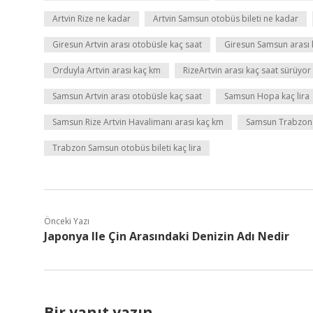
Artvin Rize ne kadar
Artvin Samsun otobüs bileti ne kadar
Giresun Artvin arası otobüsle kaç saat
Giresun Samsun arası 
Orduyla Artvin arası kaç km
RizeArtvin arası kaç saat sürüyor
Samsun Artvin arası otobüsle kaç saat
Samsun Hopa kaç lira
Samsun Rize Artvin Havalimanı arası kaç km
Samsun Trabzon 
Trabzon Samsun otobüs bileti kaç lira
Önceki Yazı
Japonya Ile Çin Arasındaki Denizin Adı Nedir
Bir yanıt yazın