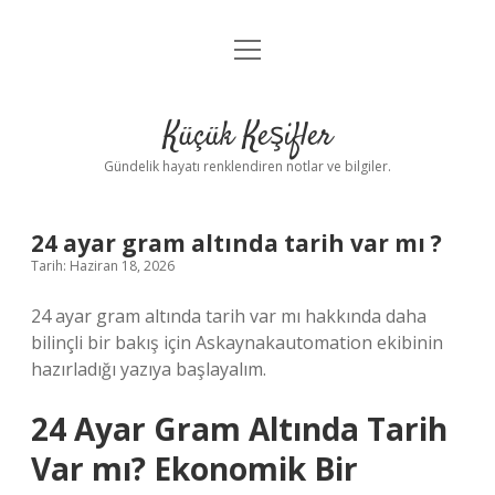
menüyü
Anasayfa
aç
Gizlilik Politikası
Küçük Keşifler
Yasal Uyarı
Gündelik hayatı renklendiren notlar ve bilgiler.
Hakkımızda
24 ayar gram altında tarih var mı ?
Tarih: Haziran 18, 2026
24 ayar gram altında tarih var mı hakkında daha
bilinçli bir bakış için Askaynakautomation ekibinin
hazırladığı yazıya başlayalım.
24 Ayar Gram Altında Tarih
Var mı? Ekonomik Bir