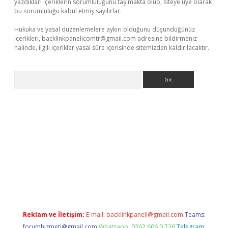
yazdıkları içeriklerin sorumluluğunu taşımakta olup, siteye üye olarak
bu sorumluluğu kabul etmiş sayılırlar.
Hukuka ve yasal düzenlemelere aykırı olduğunu düşündüğünüz
içerikleri,
backlinkpanelicomtr@gmail.com
adresine bildirmeniz
halinde, ilgili içerikler yasal süre içerisinde sitemizden kaldırılacaktır.
Arama
xbet
betexper yeni giriş
ilbet
Reklam ve İletişim:
E-mail:
backlinkpaneli@gmail.com
Teams:
forumhizmeti@gmail.com
Whatsapp: 0262 606 0 726
Telegram: