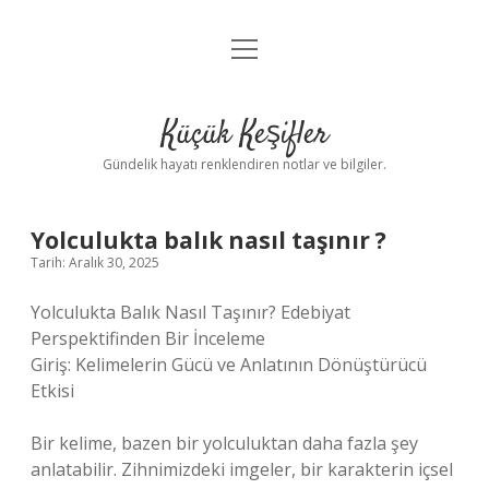
menüyü
Anasayfa
aç
Gizlilik Politikası
Küçük Keşifler
Yasal Uyarı
Gündelik hayatı renklendiren notlar ve bilgiler.
Hakkımızda
Yolculukta balık nasıl taşınır ?
Tarih: Aralık 30, 2025
Yolculukta Balık Nasıl Taşınır? Edebiyat
Perspektifinden Bir İnceleme
Giriş: Kelimelerin Gücü ve Anlatının Dönüştürücü
Etkisi
Bir kelime, bazen bir yolculuktan daha fazla şey
anlatabilir. Zihnimizdeki imgeler, bir karakterin içsel