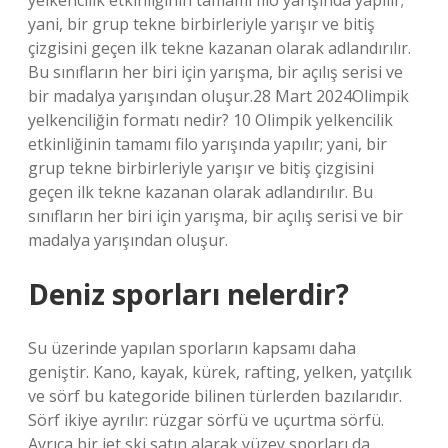
yelkencilik etkinliğinin tamamı filo yarışında yapılır;
yani, bir grup tekne birbirleriyle yarışır ve bitiş
çizgisini geçen ilk tekne kazanan olarak adlandırılır.
Bu sınıfların her biri için yarışma, bir açılış serisi ve
bir madalya yarışından oluşur.28 Mart 2024Olimpik
yelkenciliğin formatı nedir? 10 Olimpik yelkencilik
etkinliğinin tamamı filo yarışında yapılır; yani, bir
grup tekne birbirleriyle yarışır ve bitiş çizgisini
geçen ilk tekne kazanan olarak adlandırılır. Bu
sınıfların her biri için yarışma, bir açılış serisi ve bir
madalya yarışından oluşur.
Deniz sporları nelerdir?
Su üzerinde yapılan sporların kapsamı daha
geniştir. Kano, kayak, kürek, rafting, yelken, yatçılık
ve sörf bu kategoride bilinen türlerden bazılarıdır.
Sörf ikiye ayrılır: rüzgar sörfü ve uçurtma sörfü.
Ayrıca bir jet ski satın alarak yüzey sporları da