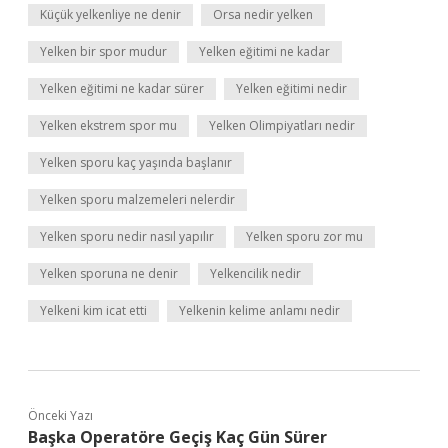
Küçük yelkenliye ne denir
Orsa nedir yelken
Yelken bir spor mudur
Yelken eğitimi ne kadar
Yelken eğitimi ne kadar sürer
Yelken eğitimi nedir
Yelken ekstrem spor mu
Yelken Olimpiyatları nedir
Yelken sporu kaç yaşında başlanır
Yelken sporu malzemeleri nelerdir
Yelken sporu nedir nasıl yapılır
Yelken sporu zor mu
Yelken sporuna ne denir
Yelkencilik nedir
Yelkeni kim icat etti
Yelkenin kelime anlamı nedir
Önceki Yazı
Başka Operatöre Geçiş Kaç Gün Sürer