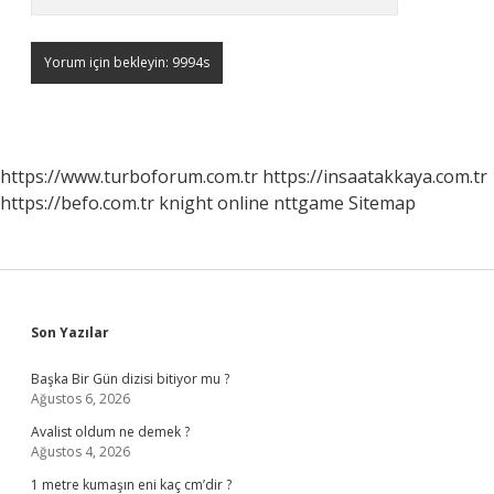
https://www.turboforum.com.tr
https://insaatakkaya.com.tr
https://befo.com.tr
knight online
nttgame
Sitemap
Sidebar
Son Yazılar
Başka Bir Gün dizisi bitiyor mu ?
Ağustos 6, 2026
Avalist oldum ne demek ?
Ağustos 4, 2026
1 metre kumaşın eni kaç cm’dir ?