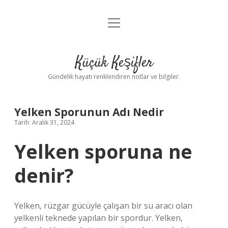
menüyü
Anasayfa
aç
Gizlilik Politikası
Küçük Keşifler
Yasal Uyarı
Gündelik hayatı renklendiren notlar ve bilgiler.
Hakkımızda
Yelken Sporunun Adı Nedir
Tarih: Aralık 31, 2024
Yelken sporuna ne
denir?
Yelken, rüzgar gücüyle çalışan bir su aracı olan
yelkenli teknede yapılan bir spordur. Yelken,