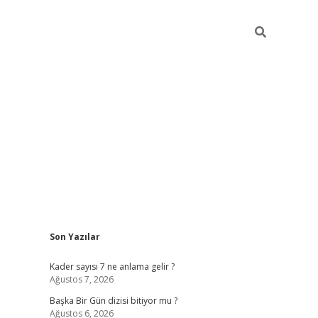
Sidebar
Son Yazılar
elexbet
betexper yeni giriş
ilbet
Kader sayısı 7 ne anlama gelir ?
Ağustos 7, 2026
Başka Bir Gün dizisi bitiyor mu ?
Ağustos 6, 2026