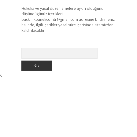
Hukuka ve yasal düzenlemelere aykırı olduğunu
düşündüğünüz içerikleri,
backlinkpanelicomtr@gmail.com
adresine bildirmeniz
halinde, ilgili içerikler yasal süre içerisinde sitemizden
kaldırılacaktır.
Arama
k