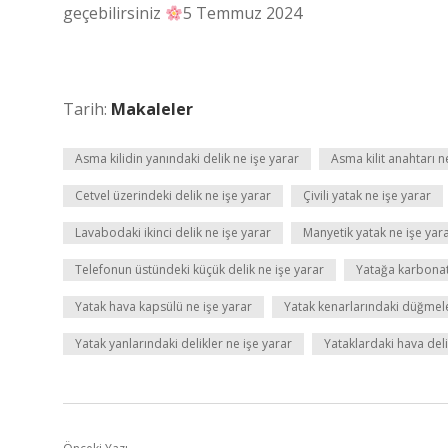
geçebilirsiniz
5 Temmuz 2024
Tarih:
Makaleler
Asma kilidin yanındaki delik ne işe yarar
Asma kilit anahtarı n
Cetvel üzerindeki delik ne işe yarar
Çivili yatak ne işe yarar
Lavabodaki ikinci delik ne işe yarar
Manyetik yatak ne işe yar
Telefonun üstündeki küçük delik ne işe yarar
Yatağa karbona
Yatak hava kapsülü ne işe yarar
Yatak kenarlarındaki düğmele
Yatak yanlarındaki delikler ne işe yarar
Yataklardaki hava deli