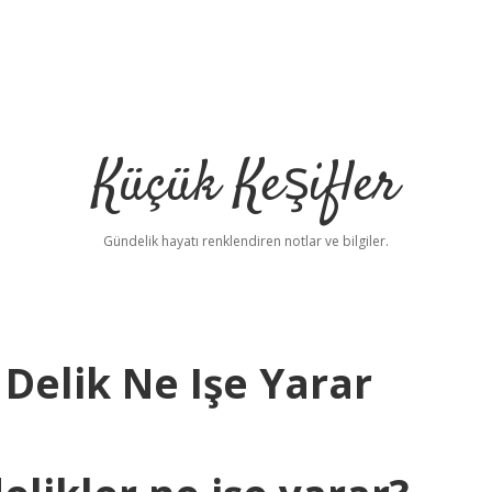
Küçük Keşifler
Gündelik hayatı renklendiren notlar ve bilgiler.
Delik Ne Işe Yarar