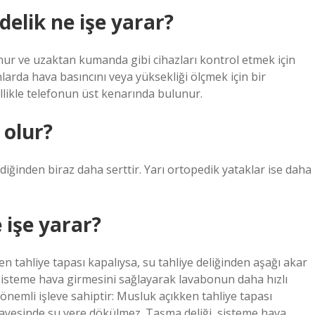
elik ne işe yarar?
nur ve uzaktan kumanda gibi cihazları kontrol etmek için
nlarda hava basıncını veya yüksekliği ölçmek için bir
llikle telefonun üst kenarında bulunur.
 olur?
ğinden biraz daha serttir. Yarı ortopedik yataklar ise daha
 işe yarar?
en tahliye tapası kapalıysa, su tahliye deliğinden aşağı akar
sisteme hava girmesini sağlayarak lavabonun daha hızlı
önemli işleve sahiptir: Musluk açıkken tahliye tapası
 sayesinde su yere dökülmez. Taşma deliği, sisteme hava