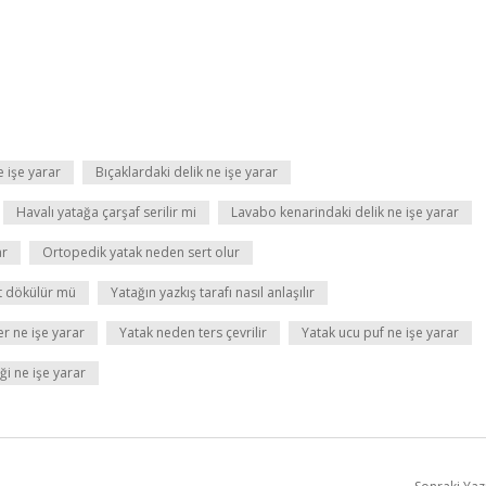
e işe yarar
Bıçaklardaki delik ne işe yarar
Havalı yatağa çarşaf serilir mi
Lavabo kenarindaki delik ne işe yarar
ar
Ortopedik yatak neden sert olur
t dökülür mü
Yatağın yazkış tarafı nasıl anlaşılır
r ne işe yarar
Yatak neden ters çevrilir
Yatak ucu puf ne işe yarar
ği ne işe yarar