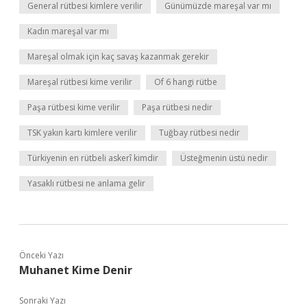
General rütbesi kimlere verilir
Günümüzde mareşal var mı
Kadın mareşal var mı
Mareşal olmak için kaç savaş kazanmak gerekir
Mareşal rütbesi kime verilir
Of 6 hangi rütbe
Paşa rütbesi kime verilir
Paşa rütbesi nedir
TSK yakın kartı kimlere verilir
Tuğbay rütbesi nedir
Türkiyenin en rütbeli askerî kimdir
Üsteğmenin üstü nedir
Yasaklı rütbesi ne anlama gelir
Önceki Yazı
Muhanet Kime Denir
Sonraki Yazı