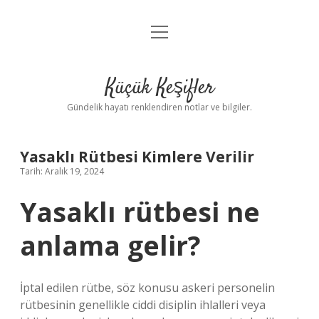
menüyü
Anasayfa
aç
Gizlilik Politikası
Küçük Keşifler
Yasal Uyarı
Gündelik hayatı renklendiren notlar ve bilgiler.
Hakkımızda
Yasaklı Rütbesi Kimlere Verilir
Tarih: Aralık 19, 2024
Yasaklı rütbesi ne
anlama gelir?
İptal edilen rütbe, söz konusu askeri personelin
rütbesinin genellikle ciddi disiplin ihlalleri veya