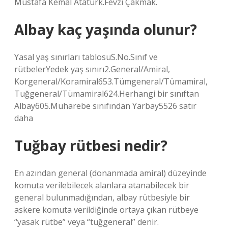
Mustafa Kemal Atatürk.Fevzi Çakmak.
Albay kaç yaşında olunur?
Yasal yaş sınırları tablosuS.No.Sınıf ve
rütbelerYedek yaş sınırı2.General/Amiral,
Korgeneral/Koramiral653.Tümgeneral/Tümamiral,
Tuğgeneral/Tümamiral624.Herhangi bir sınıftan
Albay605.Muharebe sınıfından Yarbay5526 satır
daha
Tuğbay rütbesi nedir?
En azından general (donanmada amiral) düzeyinde
komuta verilebilecek alanlara atanabilecek bir
general bulunmadığından, albay rütbesiyle bir
askere komuta verildiğinde ortaya çıkan rütbeye
“yasak rütbe” veya “tuğgeneral” denir.