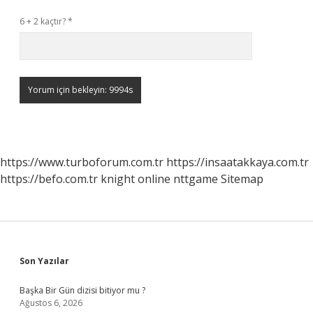
6 + 2 kaçtır?
*
https://www.turboforum.com.tr
https://insaatakkaya.com.tr
https://befo.com.tr
knight online
nttgame
Sitemap
Sidebar
Son Yazılar
Başka Bir Gün dizisi bitiyor mu ?
Ağustos 6, 2026