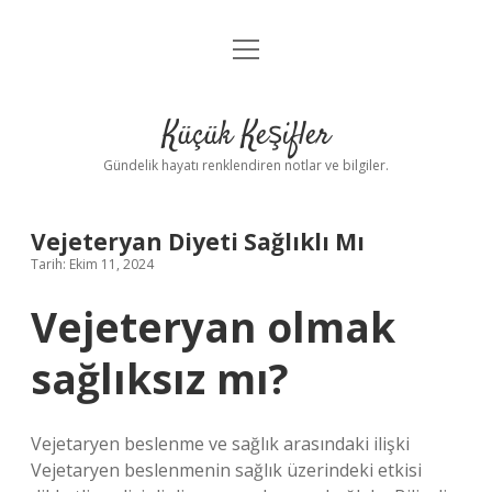
menüyü
Anasayfa
aç
Gizlilik Politikası
Küçük Keşifler
Yasal Uyarı
Gündelik hayatı renklendiren notlar ve bilgiler.
Hakkımızda
Vejeteryan Diyeti Sağlıklı Mı
Tarih: Ekim 11, 2024
Vejeteryan olmak
sağlıksız mı?
Vejetaryen beslenme ve sağlık arasındaki ilişki
Vejetaryen beslenmenin sağlık üzerindeki etkisi