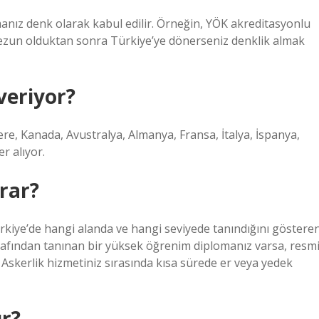
anız denk olarak kabul edilir. Örneğin, YÖK akreditasyonlu
mezun olduktan sonra Türkiye’ye dönerseniz denklik almak
veriyor?
ere, Kanada, Avustralya, Almanya, Fransa, İtalya, İspanya,
r alıyor.
arar?
ürkiye’de hangi alanda ve hangi seviyede tanındığını göstere
arafından tanınan bir yüksek öğrenim diplomanız varsa, resm
Askerlik hizmetiniz sırasında kısa sürede er veya yedek
ur?