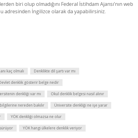
rden biri olup olmadığını Federal İstihdam Ajansı’nın web
eu adresinden İngilizce olarak da yapabilirsiniz.
anı kaç olmalı
Denklikte dil şartı var mı
Devlet denklik gösterir belge nedir
sitenin denkliği var mı
Okul denklik belgesi nasıl alınır
bilgilerine nereden bakılır
Üniversite denkliği ne işe yarar
r
YÖK denkliği olmazsa ne olur
 sürüyor
YÖK hangi ülkelere denklik veriyor