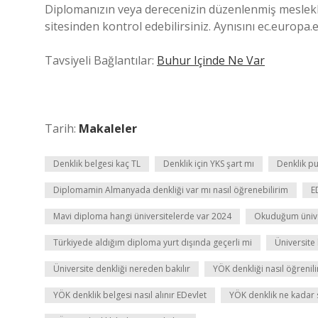
Diplomanızın veya derecenizin düzenlenmiş meslekle
sitesinden kontrol edebilirsiniz. Aynısını ec.europa.
Tavsiyeli Bağlantılar:
Buhur Içinde Ne Var
Tarih:
Makaleler
Denklik belgesi kaç TL
Denklik için YKS şart mı
Denklik pu
Diplomamin Almanyada denkliği var mı nasıl öğrenebilirim
E
Mavi diploma hangi üniversitelerde var 2024
Okuduğum üniver
Türkiyede aldığım diploma yurt dışında geçerli mi
Üniversite 
Üniversite denkliği nereden bakılır
YÖK denkliği nasıl öğrenili
YÖK denklik belgesi nasıl alınır EDevlet
YÖK denklik ne kadar