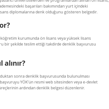
yabancı üniversitelerden ve programlardan alınan ön lisans,
 kademesindeki başarıları bakımından yurt içindeki
 lisans diplomalarına denk olduğunu gösteren belgedir.
or?
eköğretim kurumunda ön lisans veya yüksek lisans
 bir şekilde teslim ettiği takdirde denklik başvurusu
 alınır?
olduktan sonra denklik başvurusunda bulunulması
başvuruyu YÖK’ün resmi web sitesinden veya e-devlet
üreçlerinin ardından denklik belgesi düzenlenir.