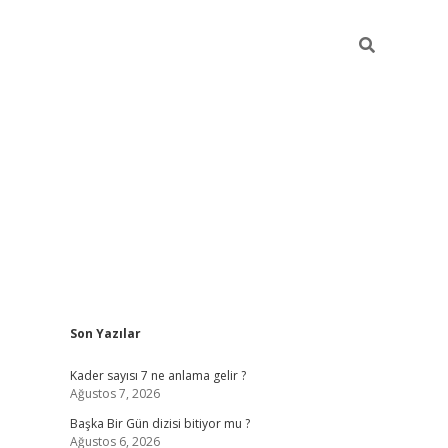
Sidebar
Son Yazılar
elexbet
betexper yeni giriş
ilbet
Kader sayısı 7 ne anlama gelir ?
Ağustos 7, 2026
Başka Bir Gün dizisi bitiyor mu ?
Ağustos 6, 2026