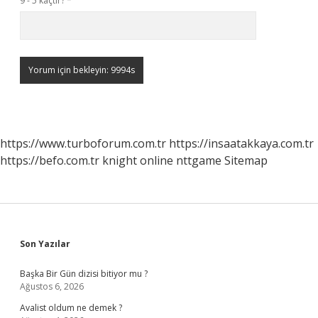
9 - 5 kaçtır?
*
https://www.turboforum.com.tr
https://insaatakkaya.com.tr
https://befo.com.tr
knight online
nttgame
Sitemap
Sidebar
Son Yazılar
Başka Bir Gün dizisi bitiyor mu ?
Ağustos 6, 2026
Avalist oldum ne demek ?