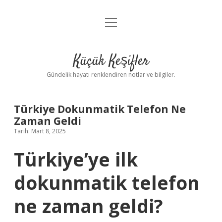
menüyü
Anasayfa
aç
Gizlilik Politikası
Küçük Keşifler
Yasal Uyarı
Gündelik hayatı renklendiren notlar ve bilgiler.
Hakkımızda
Türkiye Dokunmatik Telefon Ne
Zaman Geldi
Tarih: Mart 8, 2025
Türkiye’ye ilk
dokunmatik telefon
ne zaman geldi?