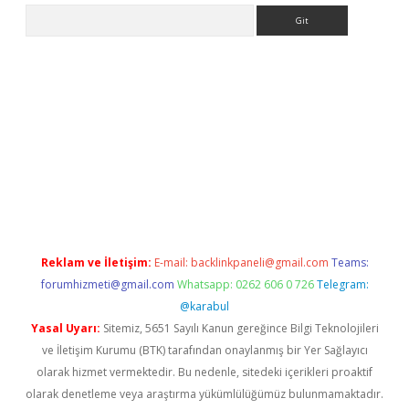
Arama
et
Reklam ve İletişim:
E-mail:
backlinkpaneli@gmail.com
Teams:
forumhizmeti@gmail.com
Whatsapp: 0262 606 0 726
Telegram:
@karabul
Yasal Uyarı:
Sitemiz, 5651 Sayılı Kanun gereğince Bilgi Teknolojileri
ve İletişim Kurumu (BTK) tarafından onaylanmış bir Yer Sağlayıcı
olarak hizmet vermektedir. Bu nedenle, sitedeki içerikleri proaktif
olarak denetleme veya araştırma yükümlülüğümüz bulunmamaktadır.