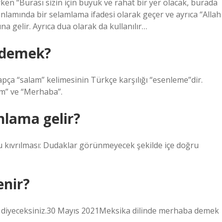
rken “Burası sizin için büyük ve rahat bir yer olacak, burada
 anlamında bir selamlama ifadesi olarak geçer ve ayrıca “Allah
na gelir. Ayrıca dua olarak da kullanılır…
 demek?
apça “salam” kelimesinin Türkçe karşılığı “esenleme”dir.
am” ve “Merhaba”.
nlama gelir?
ru kıvrılması: Dudaklar görünmeyecek şekilde içe doğru
enir?
 diyeceksiniz.30 Mayıs 2021Meksika dilinde merhaba demek