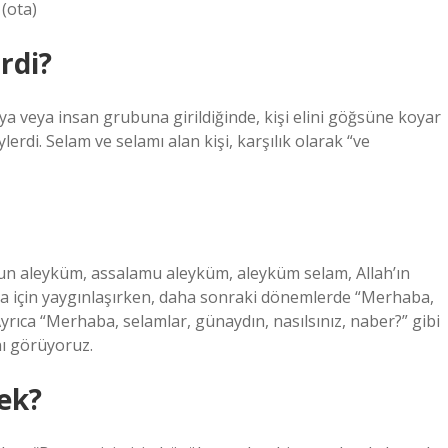
ince: zdravo (sh) Türkçe: Osmanlı Türkçesi: مرحبا‎ (ota)
rdi?
tıya veya insan grubuna girildiğinde, kişi elini göğsüne koyar
di. Selam ve selamı alan kişi, karşılık olarak “ve
mun aleyküm, assalamu aleyküm, aleyküm selam, Allah’ın
şma için yaygınlaşırken, daha sonraki dönemlerde “Merhaba,
Ayrıca “Merhaba, selamlar, günaydın, nasılsınız, naber?” gibi
nı görüyoruz.
ek?