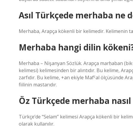
Asıl Türkçede merhaba ne 
Merhaba, Arapça kökenli bir kelimedir. Kelimenin t
Merhaba hangi dilin kökeni
Merhaba – Nişanyan Sözlük. Arapça marḥaban (bikum) مرحباً (بكم) “(sizin için) rahatlamayla” (hoş 
kelimesi) kelimesinden bir alıntıdır. Bu kelime, Arapça rḥb kökünde
zarfıdır. Bu kelime, +an ekiyle Mafˁal ölçüsünde Arapça raḥaba رحب “geniş ve ferahtı, ben
fiilinin mastarıdır.
Öz Türkçede merhaba nasıl 
Türkçe’de “Selam” kelimesi Arapça kökenli bir kelim
olarak kullanılır.