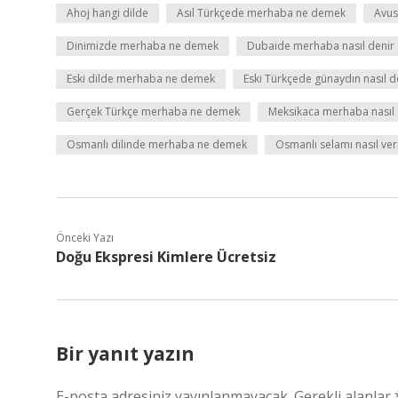
Ahoj hangi dilde
Asıl Türkçede merhaba ne demek
Avus
Dinimizde merhaba ne demek
Dubaide merhaba nasıl denir
Eski dilde merhaba ne demek
Eski Türkçede günaydın nasıl d
Gerçek Türkçe merhaba ne demek
Meksikaca merhaba nasıl 
Osmanlı dilinde merhaba ne demek
Osmanlı selamı nasıl veri
Önceki Yazı
Doğu Ekspresi Kimlere Ücretsiz
Bir yanıt yazın
E-posta adresiniz yayınlanmayacak.
Gerekli alanlar