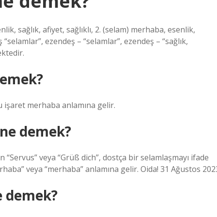
 ne demek?
k, sağlık, afiyet, sağlıklı, 2. (selam) merhaba, esenlik,
 “selamlar”, ezendeş – “selamlar”, ezendeş – “sağlık,
ktedir.
demek?
u işaret merhaba anlamına gelir.
 ne demek?
n “Servus” veya “Grüß dich”, dostça bir selamlaşmayı ifade
“merhaba” veya “merhaba” anlamına gelir. Oida! 31 Ağustos 202
e demek?