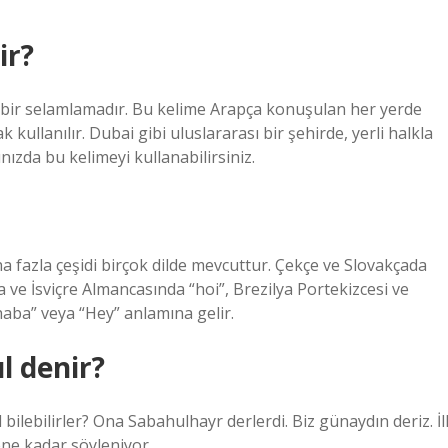
ir?
 kullanılır. Dubai gibi uluslararası bir şehirde, yerli halkla
nızda bu kelimeyi kullanabilirsiniz.
aha fazla çeşidi birçok dilde mevcuttur. Çekçe ve Slovakçada
 ve İsviçre Almancasında “hoi”, Brezilya Portekizcesi ve
haba” veya “Hey” anlamına gelir.
l denir?
bilebilirler? Ona Sabahulhayr derlerdi. Biz günaydın deriz. İl
ene kadar söyleniyor.