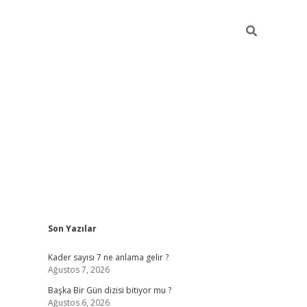
Sidebar
Son Yazılar
elexbet
betexper yeni giriş
ilbet
Kader sayısı 7 ne anlama gelir ?
Ağustos 7, 2026
Başka Bir Gün dizisi bitiyor mu ?
Ağustos 6, 2026