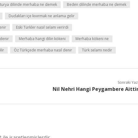
turya dilinde merhaba ne demek
Beden dilinde merhaba ne demek
Dudakları içe kıvırmak ne anlama gelir
enir
Eski Türkler nasıl selam verirdi
denir
Merhaba hangi dilin kökeni
Merhaba kökeni ne
lir
Öz Türkçede merhaba nasıl denir
Türk selamı nedir
Sonraki Yaz
Nil Nehri Hangi Peygambere Aitti
*
ile işaretlenmişlerdir