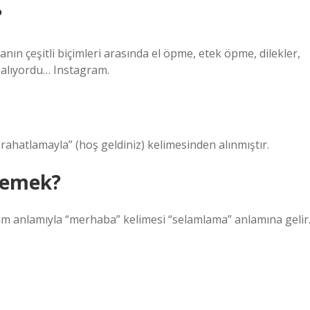
?
n çeşitli biçimleri arasında el öpme, etek öpme, dilekler,
 alıyordu… Instagram.
 مرحباً (بكم) “(sizin için) bir rahatlamayla” (hoş geldiniz) kelimesinden alınmıştır.
demek?
am anlamıyla “merhaba” kelimesi “selamlama” anlamına gelir