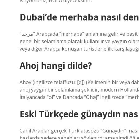
istiyorsanız, HOLA diyeceksiniz.
Dubai’de merhaba nasıl den
“مرحبا” Arapçada “merhaba” anlamına gelir ve basit bir selamlamadır. Bu kelime Arapça konuşulan her yerde
genel bir selamlama olarak kullanılır ve yaygın olarak
veya diğer Arapça konuşan turistlerle ilk karşılaştığı
Ahoj hangi dilde?
Ahoy (İngilizce telaffuzu: [ə]) (Kelimenin bir veya d
ahoj yaygın bir selamlama şeklidir, modern Hollanda
İtalyancada “oi” ve Dancada “Ohøj” İngilizcede “mer
Eski Türkçede günaydın nası
Cahil Araplar gerçek Türk atasözü “Günaydın”ı nasıl 
başlarda sadece sabahları söylenirdi ama şimdi öğl