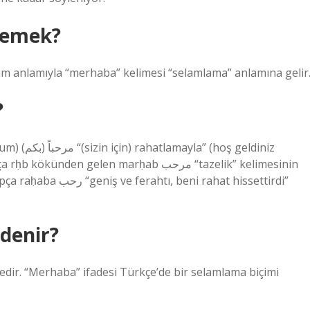
demek?
am anlamıyla “merhaba” kelimesi “selamlama” anlamına gelir
?
geldiniz
n gelen marḥab مرحب “tazelik” kelimesinin
i rahat hissettirdi”
denir?
edir. “Merhaba” ifadesi Türkçe’de bir selamlama biçimi