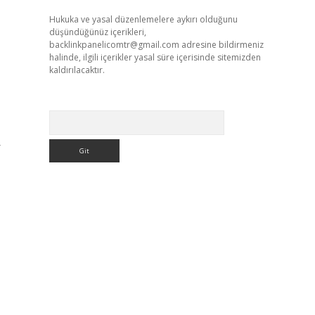
Hukuka ve yasal düzenlemelere aykırı olduğunu
düşündüğünüz içerikleri,
backlinkpanelicomtr@gmail.com
adresine bildirmeniz
halinde, ilgili içerikler yasal süre içerisinde sitemizden
kaldırılacaktır.
Arama
r