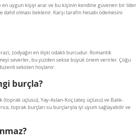
e en uygun kişiyi arar ve bu kişinin kendine güvenen bir lide
e dahil olması beklenir. Karşı tarafın hesabı ödemesini
azi, zodyağın en ilişki odaklı burcudur. Romantik
meyi severler, bu yüzden sekse büyük önem verirler. Çoğu
 düzenli seksten hoşlanır.
gi burçla?
 (toprak üçlüsü), Yay-Aslan-Koç (ateş üçlüsü) ve Balık-
ca, toprak burçları su burçlarıyla iyi uyum sağlayabilir ve
anmaz?