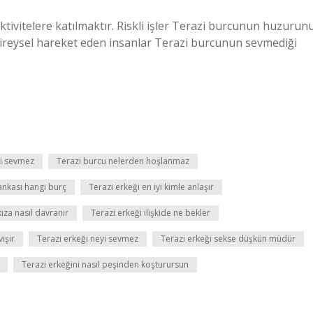
ktivitelere katılmaktır. Riskli işler Terazi burcunun huzurun
Bireysel hareket eden insanlar Terazi burcunun sevmediği
yi sevmez
Terazi burcu nelerden hoşlanmaz
ankası hangi burç
Terazi erkeği en iyi kimle anlaşır
ıza nasıl davranır
Terazi erkeği ilişkide ne bekler
vişir
Terazi erkeği neyi sevmez
Terazi erkeği sekse düşkün müdür
Terazi erkeğini nasıl peşinden koşturursun