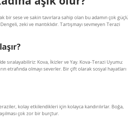
kadına aşık olur?
 bir sese ve sakin tavırlara sahip olan bu adamın çok güçl
r. Dengeli, zeki ve mantıklıdır. Tartışmayı sevmeyen Terazi
laşır?
e sıralayabiliriz: Kova, İkizler ve Yay. Kova-Terazi Uyumu:
n etrafında olmayı severler. Bir çift olarak sosyal hayatları
ziler, kolay etkilendikleri için kolayca kandırılırlar. Boğa,
şılması çok zor bir burçtur.