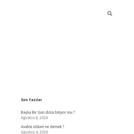
Sidebar
Son Yazılar
elexbet
betexper yeni giriş
ilbet
Başka Bir Gün dizisi bitiyor mu ?
Ağustos 6, 2026
Avalist oldum ne demek ?
Ağustos 4, 2026