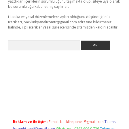
yazdıkları içeriklerin sorumluluğunu taşımakta olup, siteye üye olarak
bu sorumluluğu kabul etmiş sayılırlar.
Hukuka ve yasal düzenlemelere aykırı olduğunu düşündüğünüz
içerikleri,
backlinkpanelicomtr@gmail.com
adresine bildirmeniz
halinde, ilgili içerikler yasal süre içerisinde sitemizden kaldırılacaktır.
Arama
bet
Reklam ve İletişim:
E-mail:
backlinkpaneli@gmail.com
Teams:
forumhizmeti@gmail.com
Whatsapp: 0262 606 0 726
Telegram: