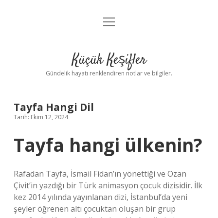
menüyü
Anasayfa
aç
Gizlilik Politikası
Küçük Keşifler
Yasal Uyarı
Gündelik hayatı renklendiren notlar ve bilgiler.
Hakkımızda
Tayfa Hangi Dil
Tarih: Ekim 12, 2024
Tayfa hangi ülkenin?
Rafadan Tayfa, İsmail Fidan’ın yönettiği ve Ozan
Çivit’in yazdığı bir Türk animasyon çocuk dizisidir. İlk
kez 2014 yılında yayınlanan dizi, İstanbul’da yeni
şeyler öğrenen altı çocuktan oluşan bir grup