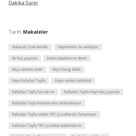
Dakika Sürer
Tarih:
Makaleler
Ankaralı Ozan kimdir
Hayrimatör ne anlatıyor
İbi kaç yaşında
Kadın kaptana ne denir
Miço anlami nedir
Miço hangi dilde
Niye Rafadan Tayfa
Pepe neden kaldırıldı
Rafadan Tayfa 5in adı ne
Rafadan Tayfa Hayri kaç yaşında
Rafadan Tayfa Kamilini kim seslendiriyor
Rafadan Tayfa neden TRT Çocuklarda Oynamıyor
Rafadan Tayfa TRT çocuktan kaldırıldı mı