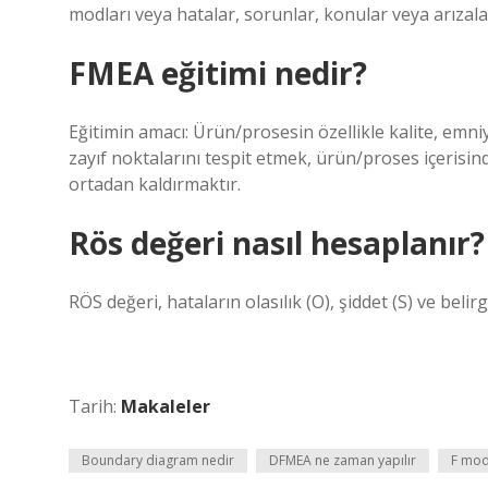
modları veya hatalar, sorunlar, konular veya arızala
FMEA eğitimi nedir?
Eğitimin amacı: Ürün/prosesin özellikle kalite, emni
zayıf noktalarını tespit etmek, ürün/proses içerisinde
ortadan kaldırmaktır.
Rös değeri nasıl hesaplanır?
RÖS değeri, hataların olasılık (O), şiddet (S) ve belirg
Tarih:
Makaleler
Boundary diagram nedir
DFMEA ne zaman yapılır
F mod