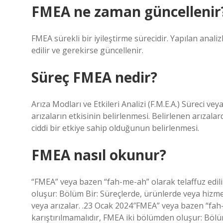
FMEA ne zaman güncellenir
FMEA sürekli bir iyileştirme sürecidir. Yapılan analiz
edilir ve gerekirse güncellenir.
Süreç FMEA nedir?
Arıza Modları ve Etkileri Analizi (F.M.E.A.) Süreci vey
arızaların etkisinin belirlenmesi. Belirlenen arızala
ciddi bir etkiye sahip olduğunun belirlenmesi.
FMEA nasıl okunur?
“FMEA” veya bazen “fah-me-ah” olarak telaffuz edili
oluşur: Bölüm Bir: Süreçlerde, ürünlerde veya hizme
veya arızalar. .23 Ocak 2024″FMEA” veya bazen “fah-
karıştırılmamalıdır, FMEA iki bölümden oluşur: Böl