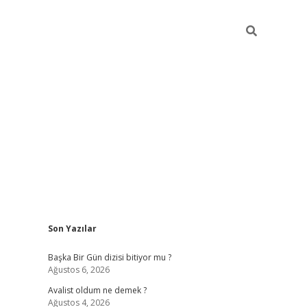
Sidebar
Son Yazılar
elexbet
betexper yeni g
Başka Bir Gün dizisi bitiyor mu ?
Ağustos 6, 2026
Avalist oldum ne demek ?
Ağustos 4, 2026