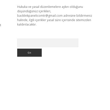
Hukuka ve yasal düzenlemelere aykırı olduğunu
düşündüğünüz içerikleri,
backlinkpanelicomtr@gmail.com
adresine bildirmeniz
halinde, ilgili içerikler yasal süre içerisinde sitemizden
n
kaldırılacaktır.
Arama