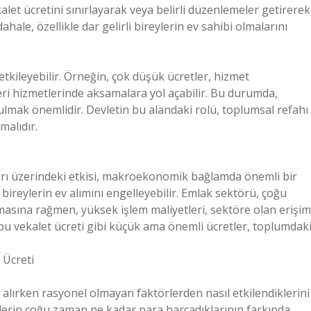
let ücretini sınırlayarak veya belirli düzenlemeler getirerek
hale, özellikle dar gelirli bireylerin ev sahibi olmalarını
tkileyebilir. Örneğin, çok düşük ücretler, hizmet
ri hizmetlerinde aksamalara yol açabilir. Bu durumda,
ulmak önemlidir. Devletin bu alandaki rolü, toplumsal refahı
malıdır.
ları üzerindeki etkisi, makroekonomik bağlamda önemli bir
 bireylerin ev alımını engelleyebilir. Emlak sektörü, çoğu
ına rağmen, yüksek işlem maliyetleri, sektöre olan erişim
r. Tapu vekalet ücreti gibi küçük ama önemli ücretler, toplumdak
 Ücreti
alırken rasyonel olmayan faktörlerden nasıl etkilendiklerini
eylerin çoğu zaman ne kadar para harcadıklarının farkında