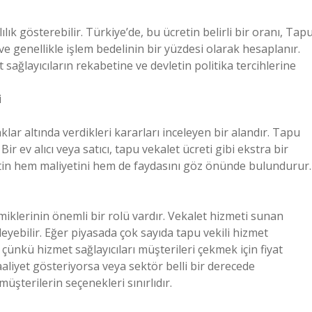
lık gösterebilir. Türkiye’de, bu ücretin belirli bir oranı, Tap
e genellikle işlem bedelinin bir yüzdesi olarak hesaplanır.
 sağlayıcıların rekabetine ve devletin politika tercihlerine
i
klar altında verdikleri kararları inceleyen bir alandır. Tapu
Bir ev alıcı veya satıcı, tapu vekalet ücreti gibi ekstra bir
etin hem maliyetini hem de faydasını göz önünde bulundurur.
iklerinin önemli bir rolü vardır. Vekalet hizmeti sunan
leyebilir. Eğer piyasada çok sayıda tapu vekili hizmet
çünkü hizmet sağlayıcıları müşterileri çekmek için fiyat
aaliyet gösteriyorsa veya sektör belli bir derecede
üşterilerin seçenekleri sınırlıdır.