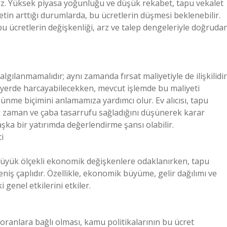
riz. Yüksek piyasa yoğunluğu ve düşük rekabet, tapu vekalet
etin arttığı durumlarda, bu ücretlerin düşmesi beklenebilir.
u ücretlerin değişkenliği, arz ve talep dengeleriyle doğruda
lgılanmamalıdır; aynı zamanda fırsat maliyetiyle de ilişkilidir
ir yerde harcayabilecekken, mevcut işlemde bu maliyeti
şünme biçimini anlamamıza yardımcı olur. Ev alıcısı, tapu
rek zaman ve çaba tasarrufu sağladığını düşünerek karar
başka bir yatırımda değerlendirme şansı olabilir.
i
üyük ölçekli ekonomik değişkenlere odaklanırken, tapu
eniş çaplıdır. Özellikle, ekonomik büyüme, gelir dağılımı ve
genel etkilerini etkiler.
oranlara bağlı olması, kamu politikalarının bu ücret