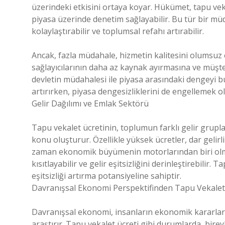
üzerindeki etkisini ortaya koyar. Hükümet, tapu veka
piyasa üzerinde denetim sağlayabilir. Bu tür bir müda
kolaylaştırabilir ve toplumsal refahı artırabilir.
Ancak, fazla müdahale, hizmetin kalitesini olumsuz e
sağlayıcılarının daha az kaynak ayırmasına ve müşte
devletin müdahalesi ile piyasa arasındaki dengeyi b
artırırken, piyasa dengesizliklerini de engellemek ol
Gelir Dağılımı ve Emlak Sektörü
Tapu vekalet ücretinin, toplumun farklı gelir grup
konu oluşturur. Özellikle yüksek ücretler, dar gelirli
zaman ekonomik büyümenin motorlarından biri olmas
kısıtlayabilir ve gelir eşitsizliğini derinleştirebili
eşitsizliği artırma potansiyeline sahiptir.
Davranışsal Ekonomi Perspektifinden Tapu Vekalet
Davranışsal ekonomi, insanların ekonomik kararlar 
araştırır. Tapu vekalet ücreti gibi durumlarda, bir