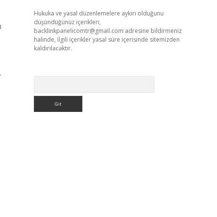
Hukuka ve yasal düzenlemelere aykırı olduğunu
düşündüğünüz içerikleri,
n
backlinkpanelicomtr@gmail.com
adresine bildirmeniz
halinde, ilgili içerikler yasal süre içerisinde sitemizden
kaldırılacaktır.
.
Arama