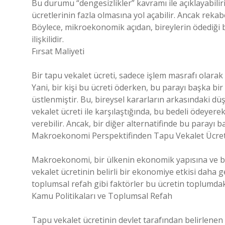
Bu durumu “dengesizlikler” kavramı ile açıklayabili
ücretlerinin fazla olmasına yol açabilir. Ancak rekab
Böylece, mikroekonomik açıdan, bireylerin ödediği b
ilişkilidir.
Fırsat Maliyeti
Bir tapu vekalet ücreti, sadece işlem masrafı olarak a
Yani, bir kişi bu ücreti öderken, bu parayı başka b
üstlenmiştir. Bu, bireysel kararların arkasındaki dü
vekalet ücreti ile karşılaştığında, bu bedeli ödeye
verebilir. Ancak, bir diğer alternatifinde bu parayı 
Makroekonomi Perspektifinden Tapu Vekalet Ücret
Makroekonomi, bir ülkenin ekonomik yapısına ve b
vekalet ücretinin belirli bir ekonomiye etkisi daha g
toplumsal refah gibi faktörler bu ücretin toplumdaki 
Kamu Politikaları ve Toplumsal Refah
Tapu vekalet ücretinin devlet tarafından belirlenen 