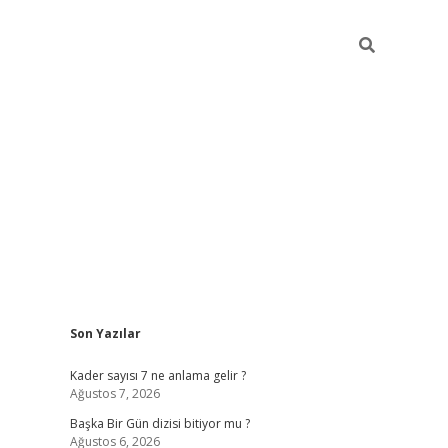
Sidebar
Son Yazılar
elexbet
betexper yeni giriş
ilbet
Kader sayısı 7 ne anlama gelir ?
Ağustos 7, 2026
Başka Bir Gün dizisi bitiyor mu ?
Ağustos 6, 2026