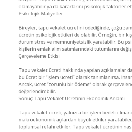
olamayabilir ya da kararlarını psikolojik faktörler etk
Psikolojik Maliyetler
Bireyler, tapu vekalet ücretini ödediğinde, çoğu zam
ücretin psikolojik etkileri de olabilir. Örneğin, bir k
durum stres ve memnuniyetsizlik yaratabilir. Bu psik
kişilerin emlak alım satımlarındaki tutumlarını değişt
Çerçeveleme Etkisi
Tapu vekalet ücreti hakkında yapılan açıklamalar da, 
bu ücret bir “işlem ücreti” olarak tanımlanırsa, insa
Ancak, ücret “zorunlu bir ödeme” olarak çerçevelen
değerlendirebilir.
Sonuç: Tapu Vekalet Ücretinin Ekonomik Anlamı
Tapu vekalet ücreti, yalnızca bir işlem bedeli ol
makroekonomik açılardan büyük etkiler yaratabilecek
toplumsal refahı etkiler. Tapu vekalet ücretinin nasıl