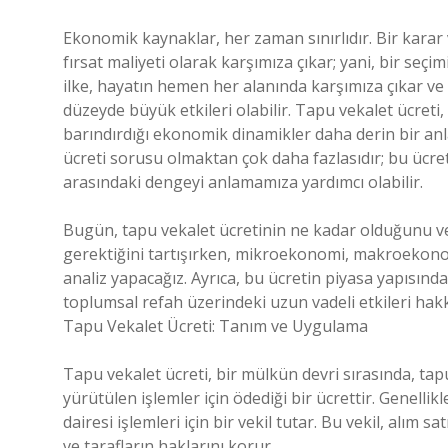
Ekonomik kaynaklar, her zaman sınırlıdır. Bir karar 
fırsat maliyeti olarak karşımıza çıkar; yani, bir seç
ilke, hayatın hemen her alanında karşımıza çıkar ve
düzeyde büyük etkileri olabilir. Tapu vekalet ücreti,
barındırdığı ekonomik dinamikler daha derin bir anla
ücreti sorusu olmaktan çok daha fazlasıdır; bu ücret
arasındaki dengeyi anlamamıza yardımcı olabilir.
Bugün, tapu vekalet ücretinin ne kadar olduğunu ve
gerektiğini tartışırken, mikroekonomi, makroekono
analiz yapacağız. Ayrıca, bu ücretin piyasa yapısında
toplumsal refah üzerindeki uzun vadeli etkileri hak
Tapu Vekalet Ücreti: Tanım ve Uygulama
Tapu vekalet ücreti, bir mülkün devri sırasında, tapu 
yürütülen işlemler için ödediği bir ücrettir. Genellikle
dairesi işlemleri için bir vekil tutar. Bu vekil, alım s
ve tarafların haklarını korur.