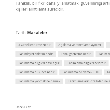
Tanıklık, bir fikri daha iyi anlatmak, güvenilirliği a
kişileri alıntılama sürecidir.
Tarih:
Makaleler
3 Örneklendirme Nedir
Açıklama ve tanımlama aynı mı
Tanimlayici anlatım nedir
Tanık gösterme nedir
Tanım cü
Tanımlama bilgileri nasıl açılır
Tanımlama bilgileri nelerdir
Tanımlama düşünce nedir
Tanımlama ne demek TDK
Ta
Tanımlama yapmak ne demek
Tanımlamaların özellikleri nele
Önceki Yazı