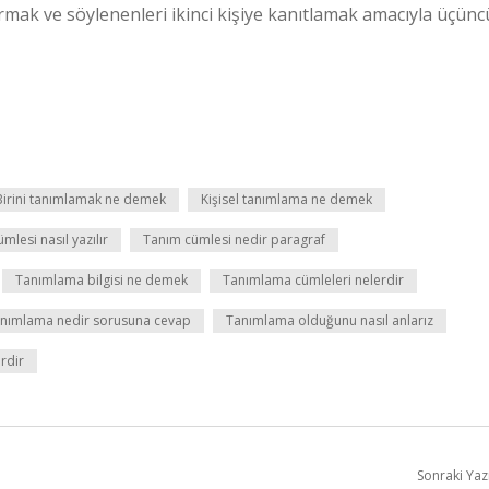
rtırmak ve söylenenleri ikinci kişiye kanıtlamak amacıyla üçünc
Birini tanımlamak ne demek
Kişisel tanımlama ne demek
mlesi nasıl yazılır
Tanım cümlesi nedir paragraf
Tanımlama bilgisi ne demek
Tanımlama cümleleri nelerdir
nımlama nedir sorusuna cevap
Tanımlama olduğunu nasıl anlarız
rdir
Sonraki Yaz