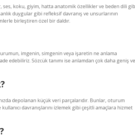
r, ses, koku, giyim, hatta anatomik özellikler ve beden dili gib
e anlık duygular gibi refleksif davranış ve unsurlarının
erle birleştiren özel bir daldır.
 durumun, imgenin, simgenin veya işaretin ne anlama
fade edebiliriz. Sözcük tanımı ise anlamdan çok daha geniş v
k?
zınızda depolanan küçük veri parçalarıdır. Bunlar, oturum
 kullanıcı davranışlarını izlemek gibi çeşitli amaçlara hizmet
?