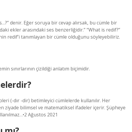
…?” denir. Eğer soruya bir cevap alırsak, bu cümle bir
aki ekler arasındaki ses benzerliğidir.” “What is redif?”
 redif’i tanımlayan bir cümle olduğunu söyleyebiliriz.
in sınırlarının çizildiği anlatım biçimidir.
elerdir?
ri (-dır -dir) betimleyici cümlelerde kullanılır. Her
n ziyade bilimsel ve matematiksel ifadeler içerir. Şüpheye
ullanılmaz…•2 Ağustos 2021
ı mı?