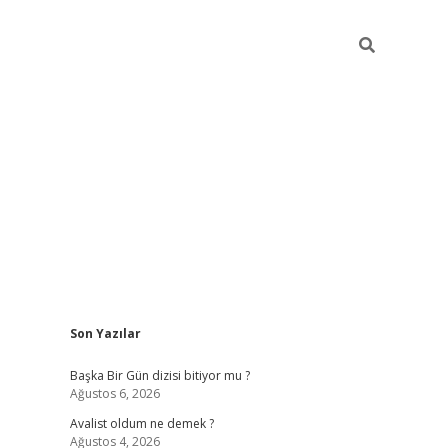
Sidebar
Son Yazılar
elexbet
betexper ye
Başka Bir Gün dizisi bitiyor mu ?
Ağustos 6, 2026
Avalist oldum ne demek ?
Ağustos 4, 2026