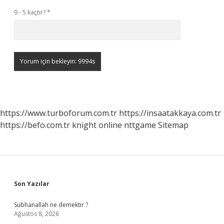
9 - 5 kaçtır?
*
https://www.turboforum.com.tr
https://insaatakkaya.com.tr
https://befo.com.tr
knight online
nttgame
Sitemap
Sidebar
Son Yazılar
Subhanallah ne demektir ?
Ağustos 8, 2026