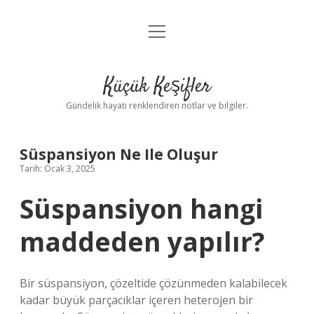
menüyü
Anasayfa
aç
Gizlilik Politikası
Küçük Keşifler
Yasal Uyarı
Gündelik hayatı renklendiren notlar ve bilgiler.
Hakkımızda
Süspansiyon Ne Ile Oluşur
Tarih: Ocak 3, 2025
Süspansiyon hangi
maddeden yapılır?
Bir süspansiyon, çözeltide çözünmeden kalabilecek
kadar büyük parçacıklar içeren heterojen bir