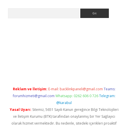
Arama
t
Reklam ve İletişim:
E-mail:
backlinkpaneli@gmail.com
Teams:
forumhizmeti@gmail.com
Whatsapp: 0262 606 0 726
Telegram:
@karabul
Yasal Uyarı:
Sitemiz, 5651 Sayılı Kanun gereğince Bilgi Teknolojileri
ve İletişim Kurumu (BTK) tarafından onaylanmış bir Yer Sağlayıcı
olarak hizmet vermektedir. Bu nedenle, sitedeki içerikleri proaktif