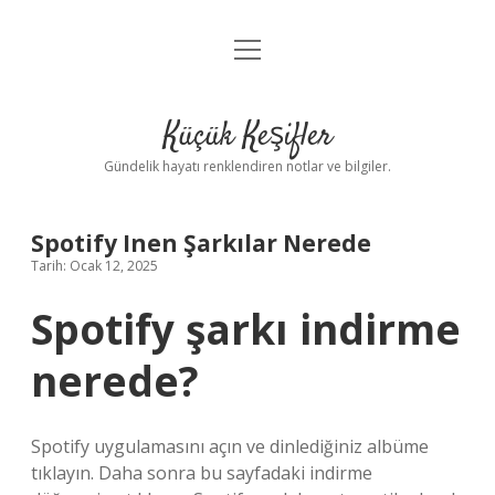
menüyü
Anasayfa
aç
Gizlilik Politikası
Küçük Keşifler
Yasal Uyarı
Gündelik hayatı renklendiren notlar ve bilgiler.
Hakkımızda
Spotify Inen Şarkılar Nerede
Tarih: Ocak 12, 2025
Spotify şarkı indirme
nerede?
Spotify uygulamasını açın ve dinlediğiniz albüme
tıklayın. Daha sonra bu sayfadaki indirme