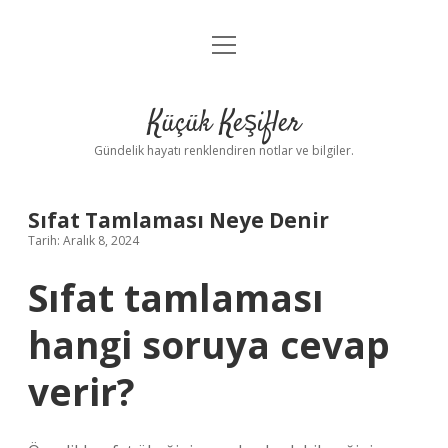
menüyü
Anasayfa
aç
Gizlilik Politikası
Küçük Keşifler
Yasal Uyarı
Gündelik hayatı renklendiren notlar ve bilgiler.
Hakkımızda
Sıfat Tamlaması Neye Denir
Tarih: Aralık 8, 2024
Sıfat tamlaması
hangi soruya cevap
verir?