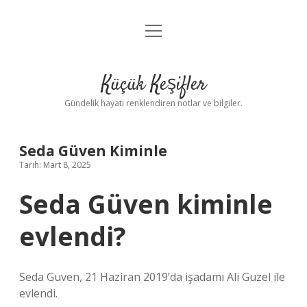
menüyü
Anasayfa
aç
Gizlilik Politikası
Küçük Keşifler
Yasal Uyarı
Gündelik hayatı renklendiren notlar ve bilgiler.
Hakkımızda
Seda Güven Kiminle
Tarih: Mart 8, 2025
Seda Güven kiminle
evlendi?
Seda Guven, 21 Haziran 2019’da işadamı Ali Guzel ile
evlendi.