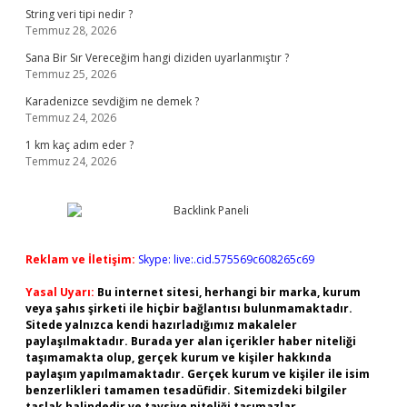
String veri tipi nedir ?
Temmuz 28, 2026
Sana Bir Sır Vereceğim hangi diziden uyarlanmıştır ?
Temmuz 25, 2026
Karadenizce sevdiğim ne demek ?
Temmuz 24, 2026
1 km kaç adım eder ?
Temmuz 24, 2026
Reklam ve İletişim:
Skype: live:.cid.575569c608265c69
Yasal Uyarı:
Bu internet sitesi, herhangi bir marka, kurum
veya şahıs şirketi ile hiçbir bağlantısı bulunmamaktadır.
Sitede yalnızca kendi hazırladığımız makaleler
paylaşılmaktadır. Burada yer alan içerikler haber niteliği
taşımamakta olup, gerçek kurum ve kişiler hakkında
paylaşım yapılmamaktadır. Gerçek kurum ve kişiler ile isim
benzerlikleri tamamen tesadüfidir. Sitemizdeki bilgiler
taslak halindedir ve tavsiye niteliği taşımazlar.