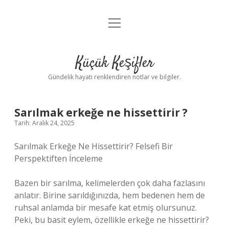
menüyü
Anasayfa
aç
Gizlilik Politikası
Küçük Keşifler
Yasal Uyarı
Gündelik hayatı renklendiren notlar ve bilgiler.
Hakkımızda
Sarılmak erkeğe ne hissettirir ?
Tarih: Aralık 24, 2025
Sarılmak Erkeğe Ne Hissettirir? Felsefi Bir
Perspektiften İnceleme
Bazen bir sarılma, kelimelerden çok daha fazlasını
anlatır. Birine sarıldığınızda, hem bedenen hem de
ruhsal anlamda bir mesafe kat etmiş olursunuz.
Peki, bu basit eylem, özellikle erkeğe ne hissettirir?