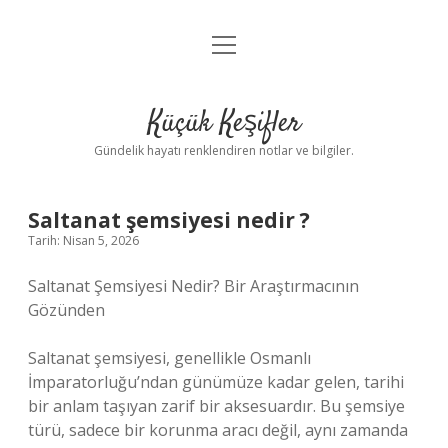
menüyü
Anasayfa
aç
Gizlilik Politikası
Küçük Keşifler
Yasal Uyarı
Gündelik hayatı renklendiren notlar ve bilgiler.
Hakkımızda
Saltanat şemsiyesi nedir ?
Tarih: Nisan 5, 2026
Saltanat Şemsiyesi Nedir? Bir Araştırmacının
Gözünden
Saltanat şemsiyesi, genellikle Osmanlı
İmparatorluğu’ndan günümüze kadar gelen, tarihi
bir anlam taşıyan zarif bir aksesuardır. Bu şemsiye
türü, sadece bir korunma aracı değil, aynı zamanda