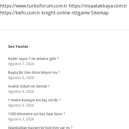
https://www.turboforum.com.tr
https://insaatakkaya.com.tr
https://befo.com.tr
knight online
nttgame
Sitemap
Sidebar
Son Yazılar
Kader sayısı 7 ne anlama gelir ?
Ağustos 7, 2026
Başka Bir Gün dizisi bitiyor mu ?
Ağustos 6, 2026
Avalist oldum ne demek ?
Ağustos 4, 2026
1 metre kumaşın eni kaç cm’dir ?
Ağustos 3, 2026
1000 Kilometre yol Kaç Saat Sürer ?
Ağustos 3, 2026
İstanbuldan Kayseri’ye hızlı tren var mı ?