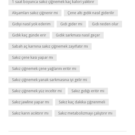
1 saat boyunca sakız çiğnemek kaç kalori yaktırır
Akşamları sakız çiğnenir mi
Çene altı gıdık nasıl giderilir
Gidiyi nasıl yok ederim
Gıdı gider mi
Gıdı neden olur
Gıdık kaç günde erir
Gıdık sarkması nasıl geçer
Sabah aç karnına sakız çiğnemek zayıflatır mı
Sakız çene kası yapar mı
Sakız çiğnemek çene yağlarını eritir mi
Sakız çiğnemek yanak sarkmasına iyi gelir mi
Sakız çiğnemek yüz inceltir mi
Sakız gıdığı eritir mi
Sakız jawline yapar mı
Sakız kaç dakika çiğnenmeli
Sakız karın acıktırır mı
Sakız metabolizmayı çalıştırır mı