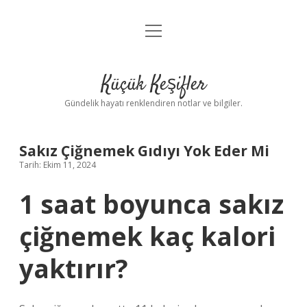
menüyü
Anasayfa
aç
Gizlilik Politikası
Küçük Keşifler
Yasal Uyarı
Gündelik hayatı renklendiren notlar ve bilgiler.
Hakkımızda
Sakız Çiğnemek Gıdıyı Yok Eder Mi
Tarih: Ekim 11, 2024
1 saat boyunca sakız
çiğnemek kaç kalori
yaktırır?