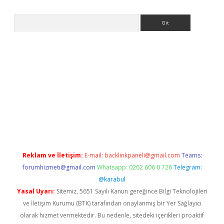
Arama
bet
Reklam ve İletişim:
E-mail:
backlinkpaneli@gmail.com
Teams:
forumhizmeti@gmail.com
Whatsapp: 0262 606 0 726
Telegram:
@karabul
Yasal Uyarı:
Sitemiz, 5651 Sayılı Kanun gereğince Bilgi Teknolojileri
ve İletişim Kurumu (BTK) tarafından onaylanmış bir Yer Sağlayıcı
olarak hizmet vermektedir. Bu nedenle, sitedeki içerikleri proaktif