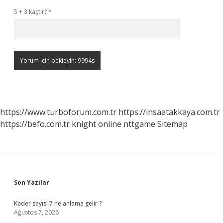
5 + 3 kaçtır?
*
https://www.turboforum.com.tr
https://insaatakkaya.com.tr
https://befo.com.tr
knight online
nttgame
Sitemap
Sidebar
Son Yazılar
Kader sayısı 7 ne anlama gelir ?
Ağustos 7, 2026