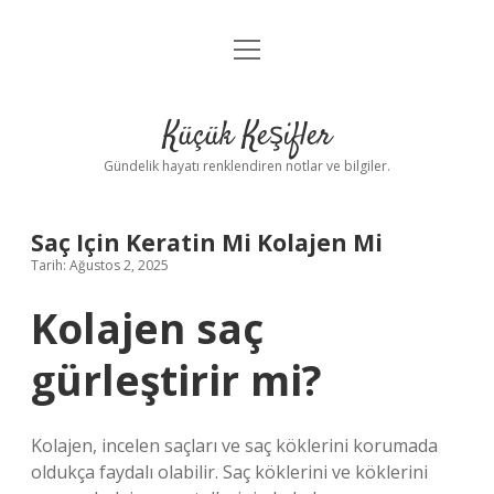
menüyü
Anasayfa
aç
Gizlilik Politikası
Küçük Keşifler
Yasal Uyarı
Gündelik hayatı renklendiren notlar ve bilgiler.
Hakkımızda
Saç Için Keratin Mi Kolajen Mi
Tarih: Ağustos 2, 2025
Kolajen saç
gürleştirir mi?
Kolajen, incelen saçları ve saç köklerini korumada
oldukça faydalı olabilir. Saç köklerini ve köklerini