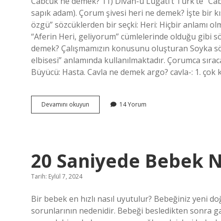
Cabcuk ne demek? 11) Dîvān-ü Lügāti’t Türk’te “Cabc
sapık adam). Çorum şivesi heri ne demek? İşte bir kı
özgü” sözcüklerden bir seçki: Heri: Hiçbir anlamı 
“Aferin Heri, geliyorum” cümlelerinde olduğu gibi s
demek? Çalışmamızın konusunu oluşturan Soyka sö
elbisesi” anlamında kullanılmaktadır. Çorumca sıracalı
Büyücü: Hasta. Cavla ne demek argo? cavla-: 1. çok k
Capcuk
Devamını okuyun
14 Yorum
Ne
Demek
20 Saniyede Bebek N
Tarih: Eylül 7, 2024
Bir bebek en hızlı nasıl uyutulur? Bebeğiniz yeni do
sorunlarının nedenidir. Bebeği besledikten sonra gaz