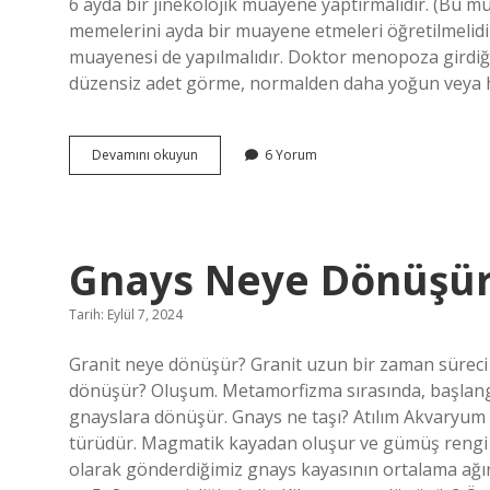
6 ayda bir jinekolojik muayene yaptırmalıdır. (Bu 
memelerini ayda bir muayene etmeleri öğretilmelidir
muayenesi de yapılmalıdır. Doktor menopoza girdiğin
düzensiz adet görme, normalden daha yoğun veya h
Menopoz
Devamını okuyun
6 Yorum
Muayenesi
Nasıl
Yapılır
Gnays Neye Dönüşü
Tarih: Eylül 7, 2024
Granit neye dönüşür? Granit uzun bir zaman süreci 
dönüşür? Oluşum. Metamorfizma sırasında, başlangı
gnayslara dönüşür. Gnays ne taşı? Atılım Akvaryum 
türüdür. Magmatik kayadan oluşur ve gümüş rengi g
olarak gönderdiğimiz gnays kayasının ortalama ağırl