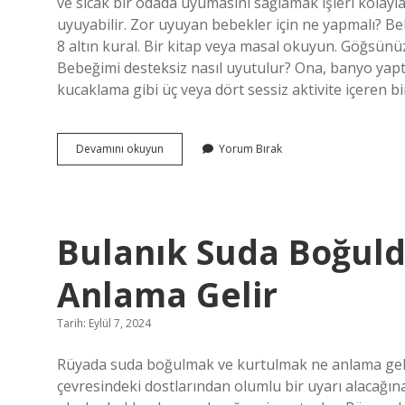
ve sıcak bir odada uyumasını sağlamak işleri kolayl
uyuyabilir. Zor uyuyan bebekler için ne yapmalı? Be
8 altın kural. Bir kitap veya masal okuyun. Göğsü
Bebeğimi desteksiz nasıl uyutulur? Ona, banyo yapt
kucaklama gibi üç veya dört sessiz aktivite içeren b
20
Devamını okuyun
Yorum Bırak
Saniyede
Bebek
Nasıl
Uyutulur
Bulanık Suda Boğul
Anlama Gelir
Tarih: Eylül 7, 2024
Rüyada suda boğulmak ve kurtulmak ne anlama geli
çevresindeki dostlarından olumlu bir uyarı alacağın