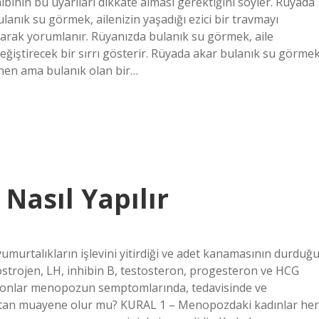
ibinin bu uyarıları dikkate alması gerektiğini söyler. Rüyada
anık su görmek, ailenizin yaşadığı ezici bir travmayı
 olarak yorumlanır. Rüyanızda bulanık su görmek, aile
 değiştirecek bir sırrı gösterir. Rüyada akar bulanık su görme
ünen ama bulanık olan bir…
asıl Yapılır
urtalıkların işlevini yitirdiği ve adet kanamasının durduğ
strojen, LH, inhibin B, testosteron, progesteron ve HCG
ormonlar menopozun semptomlarında, tedavisinde ve
ttan muayene olur mu? KURAL 1 – Menopozdaki kadınlar her