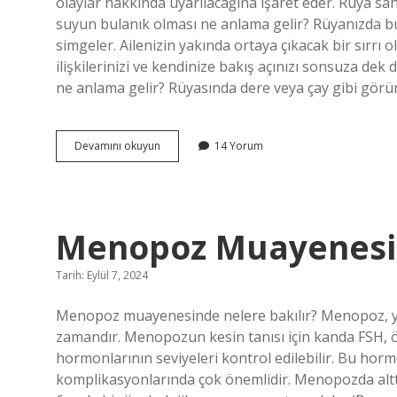
olaylar hakkında uyarılacağına işaret eder. Rüya sah
suyun bulanık olması ne anlama gelir? Rüyanızda bul
simgeler. Ailenizin yakında ortaya çıkacak bir sırrı
ilişkilerinizi ve kendinize bakış açınızı sonsuza dek
ne anlama gelir? Rüyasında dere veya çay gibi gör
Bulanık
Devamını okuyun
14 Yorum
Suda
Boğulduğunu
Görmek
Ne
Anlama
Menopoz Muayenesi N
Gelir
Tarih: Eylül 7, 2024
Menopoz muayenesinde nelere bakılır? Menopoz, yum
zamandır. Menopozun kesin tanısı için kanda FSH, ö
hormonlarının seviyeleri kontrol edilebilir. Bu h
komplikasyonlarında çok önemlidir. Menopozda al