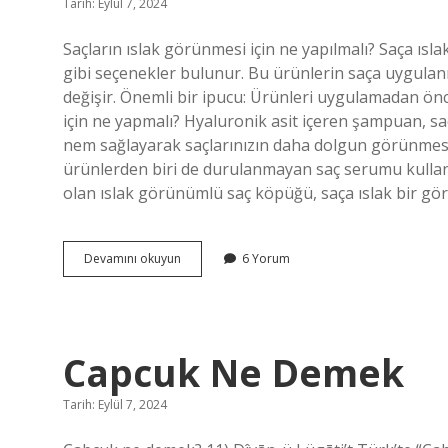
Tarih: Eylül 7, 2024
Saçların ıslak görünmesi için ne yapılmalı? Saça ı
gibi seçenekler bulunur. Bu ürünlerin saça uygulan
değişir. Önemli bir ipucu: Ürünleri uygulamadan ö
için ne yapmalı? Hyaluronik asit içeren şampuan, s
nem sağlayarak saçlarınızın daha dolgun görünmesini
ürünlerden biri de durulanmayan saç serumu kullanm
olan ıslak görünümlü saç köpüğü, saça ıslak bir g
Erkek
Devamını okuyun
6 Yorum
Saçın
Islak
Görünmesi
Için
Ne
Capcuk Ne Demek
Yapılmalı
Tarih: Eylül 7, 2024