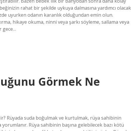
aştırabilir. Bazen bebek ılık bir banyodan sonra daha kolay
beğinizin rahat bir şekilde uykuya dalmasına yardımcı olacak
nüzde uyurken odanın karanlık olduğundan emin olun.
ırma, hikaye okuma, ninni veya şarkı söyleme, sallama veya
ir gece…
duğunu Görmek Ne
r? Rüyada suda boğulmak ve kurtulmak, rüya sahibinin
a yorumlanır. Rüya sahibinin başına gelebilecek bazı kötü