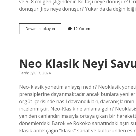
ve 5–8 cm genişliğindedir. Kil taşı neye dönüşür? Ör
dönüşür. Jips neye dönüşür? Yukarıda da değinildiği g
Gnays
Devamını okuyun
12 Yorum
Neye
Dönüşür
Neo Klasik Neyi Sav
Tarih: Eylül 7, 2024
Neo-klasik yönetim anlayışı nedir? Neoklasik yöneti
prensiplerine dayanmaktadır ancak bunlara yenileri 
örgüt içerisinde nasıl davrandıkları, davranışlarının 
incelenmiştir. Neo-Klasik ne anlama gelir? Neoklas
yeniden canlandırılmasıyla ortaya çıkan bir harekett
dönemlerdeki Barok ve Rokoko sanatındaki aşırı sü
klasik antik çağın “klasik” sanat ve kültüründen esi