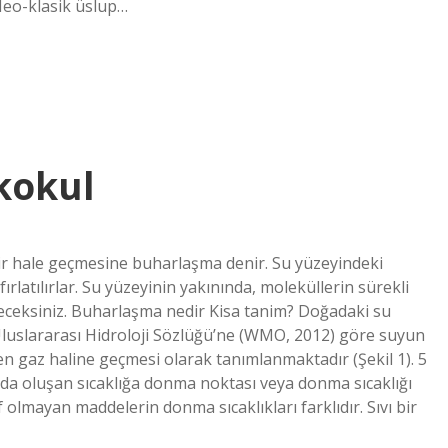
 Neo-klasik üslup…
kokul
bir hale geçmesine buharlaşma denir. Su yüzeyindeki
fırlatılırlar. Su yüzeyinin yakınında, moleküllerin sürekli
eceksiniz. Buharlaşma nedir Kisa tanim? Doğadaki su
uslararası Hidroloji Sözlüğü’ne (WMO, 2012) göre suyun
en gaz haline geçmesi olarak tanımlanmaktadır (Şekil 1). 5
nda oluşan sıcaklığa donma noktası veya donma sıcaklığı
olmayan maddelerin donma sıcaklıkları farklıdır. Sıvı bir