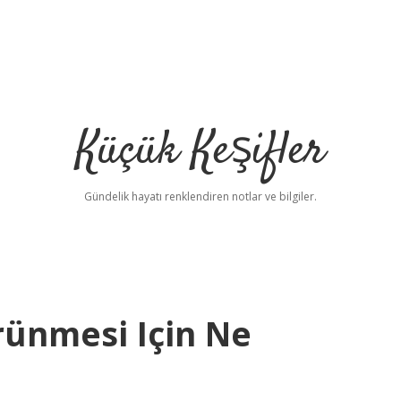
Küçük Keşifler
Gündelik hayatı renklendiren notlar ve bilgiler.
rünmesi Için Ne