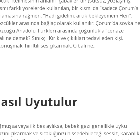
uk” kelimesinin anlamı “çabaḳ er”dir (sütsüz, yozlaşmış,
smı farklı yörelerde kullanılan, bir kısmı da “sadece Çorum’a
olmamasına rağmen, “Hadi gidelim, artık bekleyemem Heri”,
özcükler arasında bağlaç olarak kullanılır. Çorum’da soyka n
zcüğü Anadolu Türkleri arasında çoğunlukla “cenaze
 ne demek? Sınıkçı: Kırık ve çıkıkları tedavi eden kişi.
onuşmak. hırıltılı ses çıkarmak. Cibali ne…
asıl Uyutulur
ğmuşsa veya ilk beş aylıksa, bebek gazı genellikle uyku
ını çıkarmak ve sıcaklığınızı hissedebileceği sessiz, karanlık