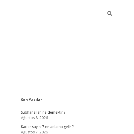
Sidebar
Son Yazılar
elexbet
betexper yeni giriş
ilbet
Subhanallah ne demektir ?
Ağustos 8, 2026
Kader sayısı 7 ne anlama gelir ?
Ağustos 7, 2026