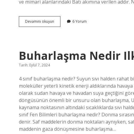
ve mimari alanlarındaki Batı akımına verilen addır.
Neo
Devamını okuyun
6 Yorum
Klasik
Neyi
Savunur
Buharlaşma Nedir Il
Tarih: Eylül 7, 2024
4 sınıf buharlaşma nedir? Suyun sıvı halden rahat 
moleküller yeterli kinetik enerji aldıklarında havaya 
olarak sudan havaya ve havadan suya geçtiğini gör
döngüsünün önemli bir unsuru olan buharlaşma, Ul
kaynama noktasının altındaki sıcaklıklarda sıvı hald
sınıf Fen Bilimleri buharlaşma nedir? Donma sırası
denir. Saf maddelerin donma noktaları aynıyken, saf 
maddenin gaza dönüşmesine buharlaşma…