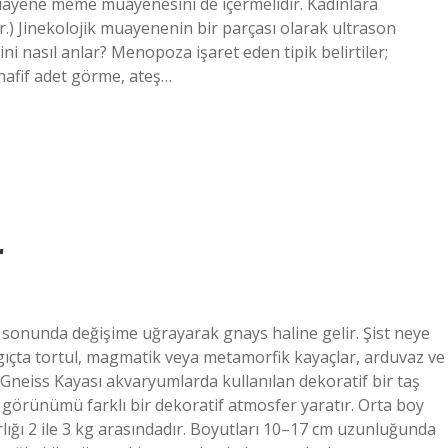
muayene meme muayenesini de içermelidir. Kadınlara
.) Jinekolojik muayenenin bir parçası olarak ultrason
i nasıl anlar? Menopoza işaret eden tipik belirtiler;
afif adet görme, ateş…
r
sonunda değişime uğrayarak gnays haline gelir. Şist neye
çta tortul, magmatik veya metamorfik kayaçlar, arduvaz ve
Gneiss Kayası akvaryumlarda kullanılan dekoratif bir taş
örünümü farklı bir dekoratif atmosfer yaratır. Orta boy
ığı 2 ile 3 kg arasındadır. Boyutları 10–17 cm uzunluğunda