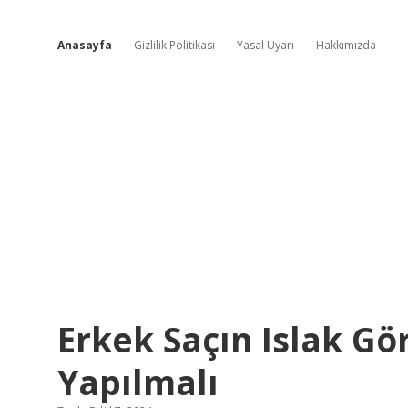
Anasayfa
Gizlilik Politikası
Yasal Uyarı
Hakkımızda
Küçük
Erkek Saçın Islak Gö
Keşifler
Yapılmalı
Yazılar