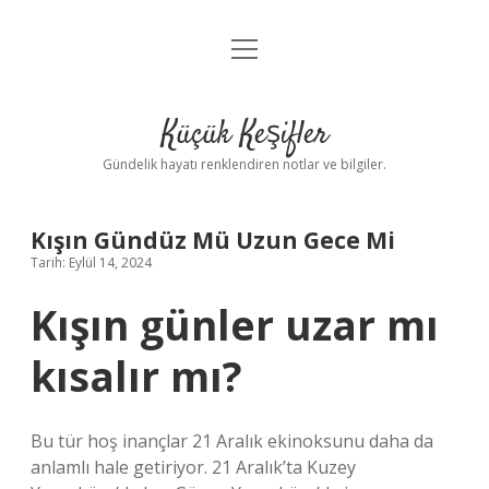
menüyü
Anasayfa
aç
Gizlilik Politikası
Küçük Keşifler
Yasal Uyarı
Gündelik hayatı renklendiren notlar ve bilgiler.
Hakkımızda
Kışın Gündüz Mü Uzun Gece Mi
Tarih: Eylül 14, 2024
Kışın günler uzar mı
kısalır mı?
Bu tür hoş inançlar 21 Aralık ekinoksunu daha da
anlamlı hale getiriyor. 21 Aralık’ta Kuzey