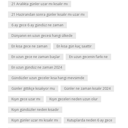
21 Aralıkta günler uzar mı kısalır mı
21 Hazirandan sonra günler kısalır mı uzar mı
6 ay gece 6 ay gündüz ne zaman
Dünyanın en uzun gecesi hangi ülkede
En kısa gece ne zaman
En kısa gün kaç saattir
En uzun gece ne zaman başlar
En uzun gecenin farkı ne
En uzun gündüz ne zaman 2024
Gündüzler uzun geceler kısa hangi mevsimde
Günler gittikçe kısalıyor mu
Günler ne zaman kısalır 2024
Kışın gece uzar mı
Kışın geceleri neden uzun olur
Kışın gündüzler neden kısadır
Kışın günler uzar mı kısalır mı
Kutuplarda neden 6 ay gece