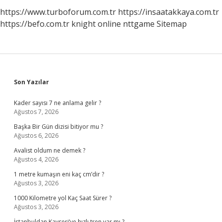
https://www.turboforum.com.tr
https://insaatakkaya.com.tr
https://befo.com.tr
knight online
nttgame
Sitemap
Sidebar
Son Yazılar
Kader sayısı 7 ne anlama gelir ?
Ağustos 7, 2026
Başka Bir Gün dizisi bitiyor mu ?
Ağustos 6, 2026
Avalist oldum ne demek ?
Ağustos 4, 2026
1 metre kumaşın eni kaç cm’dir ?
Ağustos 3, 2026
1000 Kilometre yol Kaç Saat Sürer ?
Ağustos 3, 2026
İstanbuldan Kayseri’ye hızlı tren var mı ?