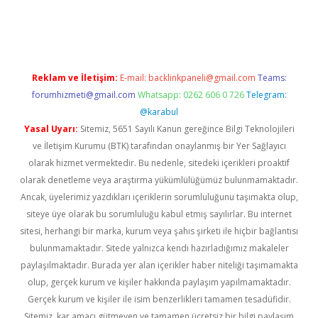
ş
ilbet
Reklam ve İletişim:
E-mail:
backlinkpaneli@gmail.com
Teams:
forumhizmeti@gmail.com
Whatsapp: 0262 606 0 726
Telegram:
@karabul
Yasal Uyarı:
Sitemiz, 5651 Sayılı Kanun gereğince Bilgi Teknolojileri
ve İletişim Kurumu (BTK) tarafından onaylanmış bir Yer Sağlayıcı
olarak hizmet vermektedir. Bu nedenle, sitedeki içerikleri proaktif
olarak denetleme veya araştırma yükümlülüğümüz bulunmamaktadır.
Ancak, üyelerimiz yazdıkları içeriklerin sorumluluğunu taşımakta olup,
siteye üye olarak bu sorumluluğu kabul etmiş sayılırlar. Bu internet
sitesi, herhangi bir marka, kurum veya şahıs şirketi ile hiçbir bağlantısı
bulunmamaktadır. Sitede yalnızca kendi hazırladığımız makaleler
paylaşılmaktadır. Burada yer alan içerikler haber niteliği taşımamakta
olup, gerçek kurum ve kişiler hakkında paylaşım yapılmamaktadır.
Gerçek kurum ve kişiler ile isim benzerlikleri tamamen tesadüfidir.
Sitemiz, kar amacı gütmeyen ve tamamen ücretsiz bir bilgi paylaşım