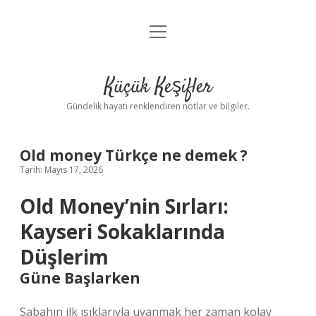
menüyü
Anasayfa
aç
Gizlilik Politikası
Küçük Keşifler
Yasal Uyarı
Gündelik hayatı renklendiren notlar ve bilgiler.
Hakkımızda
Old money Türkçe ne demek ?
Tarih: Mayıs 17, 2026
Old Money’nin Sırları:
Kayseri Sokaklarında
Düşlerim
Güne Başlarken
Sabahın ilk ışıklarıyla uyanmak her zaman kolay