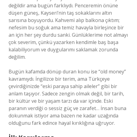
değildir ama bugün farklıydı. Penceremin önüne
düşen güneş, Kayseri’nin taş sokaklarını altın
sarısına boyuyordu. Kahvemi alıp balkona çıktım;
nefesim bu soğuk ama temiz havayla birleşince bir
an için her şey durdu sanki. Günlüklerime not almayı
çok severim, çünkü yazarken kendimle baş başa
kalabiliyorum ve duygularımı saklamak zorunda
değilim.
Bugün kafamda dönüp duran konu ise “old money”
kavramıydı. İngilizce bir terim, ama Türkçeye
çevirdiğinizde “eski paraya sahip aileler” gibi bir
anlam taşıyor. Sadece zengin olmak değil, bir tarih,
bir kültür ve bir yaşam tarzı da var içinde. Eski
paranın verdiği o sessiz güç ve zarafet… İnsan buna
dokunmak istiyor ama bazen ne kadar uzağında
olduğunu fark edince hayal kırıklığına uğruyor.