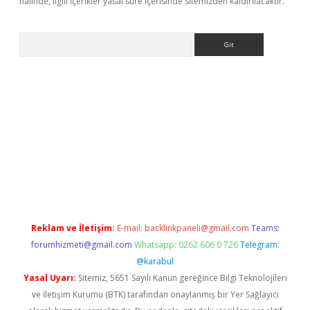
halinde, ilgili içerikler yasal süre içerisinde sitemizden kaldırılacaktır.
Arama
iriş
ilbet
Reklam ve İletişim:
E-mail:
backlinkpaneli@gmail.com
Teams:
forumhizmeti@gmail.com
Whatsapp: 0262 606 0 726
Telegram:
@karabul
Yasal Uyarı:
Sitemiz, 5651 Sayılı Kanun gereğince Bilgi Teknolojileri
ve İletişim Kurumu (BTK) tarafından onaylanmış bir Yer Sağlayıcı