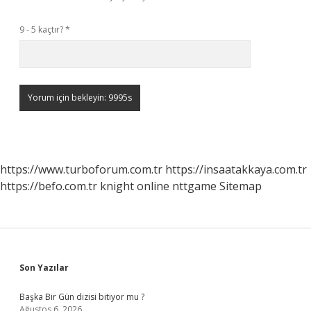
9 - 5 kaçtır?
*
https://www.turboforum.com.tr
https://insaatakkaya.com.tr
https://befo.com.tr
knight online
nttgame
Sitemap
Sidebar
Son Yazılar
Başka Bir Gün dizisi bitiyor mu ?
Ağustos 6, 2026