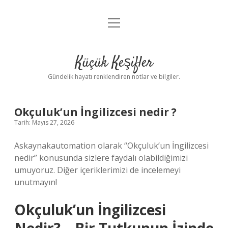
menüyü
Anasayfa
aç
Gizlilik Politikası
Küçük Keşifler
Yasal Uyarı
Gündelik hayatı renklendiren notlar ve bilgiler.
Hakkımızda
Okçuluk’un İngilizcesi nedir ?
Tarih: Mayıs 27, 2026
Askaynakautomation olarak “Okçuluk’un İngilizcesi
nedir” konusunda sizlere faydalı olabildiğimizi
umuyoruz. Diğer içeriklerimizi de incelemeyi
unutmayın!
Okçuluk’un İngilizcesi