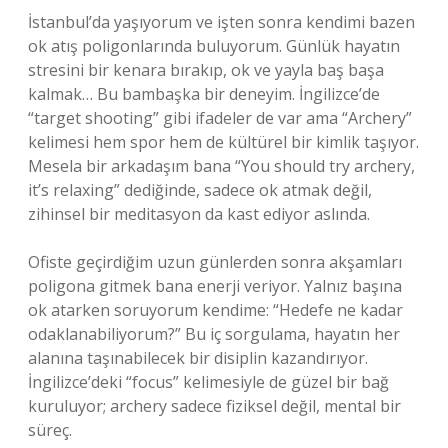
İstanbul’da yaşıyorum ve işten sonra kendimi bazen
ok atış poligonlarında buluyorum. Günlük hayatın
stresini bir kenara bırakıp, ok ve yayla baş başa
kalmak… Bu bambaşka bir deneyim. İngilizce’de
“target shooting” gibi ifadeler de var ama “Archery”
kelimesi hem spor hem de kültürel bir kimlik taşıyor.
Mesela bir arkadaşım bana “You should try archery,
it’s relaxing” dediğinde, sadece ok atmak değil,
zihinsel bir meditasyon da kast ediyor aslında.
Ofiste geçirdiğim uzun günlerden sonra akşamları
poligona gitmek bana enerji veriyor. Yalnız başına
ok atarken soruyorum kendime: “Hedefe ne kadar
odaklanabiliyorum?” Bu iç sorgulama, hayatın her
alanına taşınabilecek bir disiplin kazandırıyor.
İngilizce’deki “focus” kelimesiyle de güzel bir bağ
kuruluyor; archery sadece fiziksel değil, mental bir
süreç.