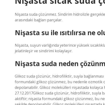
Nişasta sıcak suda 
Nişasta suda çözünmez. Sindirim hidrolizle gerçekle
arasındaki bağları parçalar.
Nişasta su ile ısıtılırsa ne ol
Nişasta, suyun varlığında yeterince yüksek sıcaklıklara
jelatinleşir ve sindirimi kolaylaşır.
Nişasta suda neden çözünm
Glikoz suda çözünür, hidrofiliktir, suyla bağlanması 
formundaki glikoz çözünmez, bu nedenle ozmotik ola
depolanabilir. Glikoz molekülleri nişastada kolayca 
27.12.2017Glikoz suda çözünür, hidrofiliktir, suyla
aktiftir; nişasta formundaki glikoz çözünmez, bu ne
şekilde depolanabilir. Glikoz molekülleri nişastada 