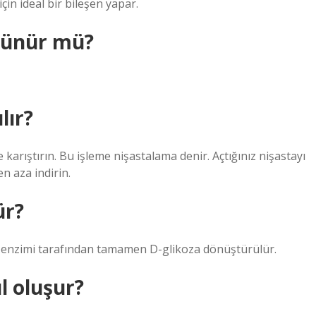
çin ideal bir bileşen yapar.
özünür mü?
lır?
ce karıştırın. Bu işleme nişastalama denir. Açtığınız nişastayı
en aza indirin.
ür?
az enzimi tarafından tamamen D-glikoza dönüştürülür.
l oluşur?