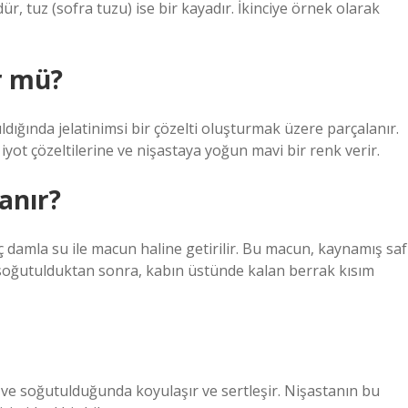
dür, tuz (sofra tuzu) ise bir kayadır. İkinciye örnek olarak
r mü?
dığında jelatinimsi bir çözelti oluşturmak üzere parçalanır.
 iyot çözeltilerine ve nişastaya yoğun mavi bir renk verir.
lanır?
aç damla su ile macun haline getirilir. Bu macun, kaynamış saf
ika soğutulduktan sonra, kabın üstünde kalan berrak kısım
r ve soğutulduğunda koyulaşır ve sertleşir. Nişastanın bu