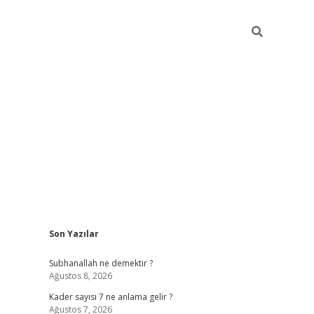
Sidebar
Son Yazılar
elexbet
betexper yeni giriş
ilbet
Subhanallah ne demektir ?
Ağustos 8, 2026
Kader sayısı 7 ne anlama gelir ?
Ağustos 7, 2026