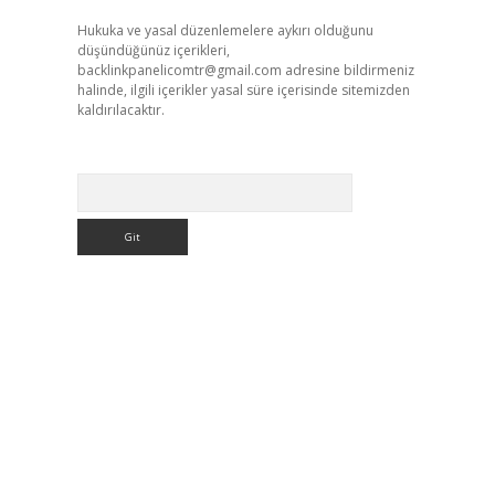
Hukuka ve yasal düzenlemelere aykırı olduğunu
düşündüğünüz içerikleri,
backlinkpanelicomtr@gmail.com
adresine bildirmeniz
halinde, ilgili içerikler yasal süre içerisinde sitemizden
kaldırılacaktır.
Arama
z