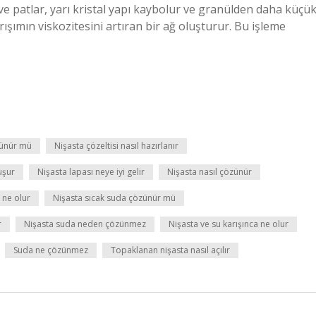
r ve patlar, yarı kristal yapı kaybolur ve granülden daha küçü
ışımın viskozitesini artıran bir ağ oluşturur. Bu işleme
zünür mü
Nişasta çözeltisi nasıl hazırlanır
uşur
Nişasta lapası neye iyi gelir
Nişasta nasıl çözünür
 ne olur
Nişasta sıcak suda çözünür mü
r
Nişasta suda neden çözünmez
Nişasta ve su karışınca ne olur
Suda ne çözünmez
Topaklanan nişasta nasıl açılır