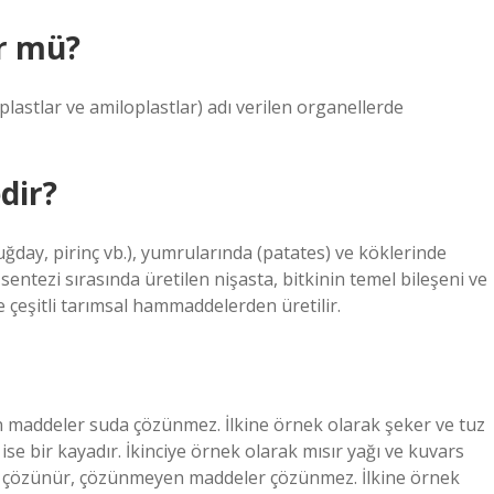
ür mü?
plastlar ve amiloplastlar) adı verilen organellerde
dir?
uğday, pirinç vb.), yumrularında (patates) ve köklerinde
entezi sırasında üretilen nişasta, bitkinin temel bileşeni ve
e çeşitli tarımsal hammaddelerden üretilir.
addeler suda çözünmez. İlkine örnek olarak şeker ve tuz
) ise bir kayadır. İkinciye örnek olarak mısır yağı ve kuvars
a çözünür, çözünmeyen maddeler çözünmez. İlkine örnek