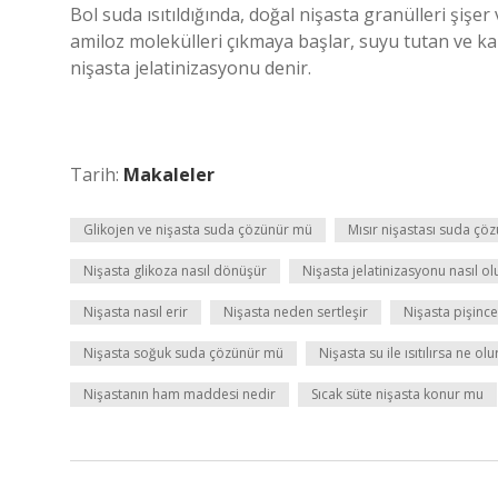
Bol suda ısıtıldığında, doğal nişasta granülleri şişe
amiloz molekülleri çıkmaya başlar, suyu tutan ve kar
nişasta jelatinizasyonu denir.
Tarih:
Makaleler
Glikojen ve nişasta suda çözünür mü
Mısır nişastası suda çö
Nişasta glikoza nasıl dönüşür
Nişasta jelatinizasyonu nasıl ol
Nişasta nasıl erir
Nişasta neden sertleşir
Nişasta pişince
Nişasta soğuk suda çözünür mü
Nişasta su ile ısıtılırsa ne olu
Nişastanın ham maddesi nedir
Sıcak süte nişasta konur mu