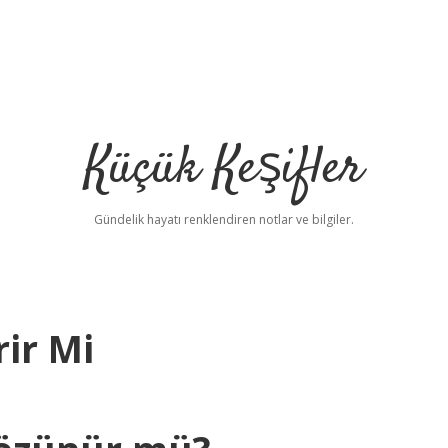
Küçük Keşifler
Gündelik hayatı renklendiren notlar ve bilgiler.
rir Mi