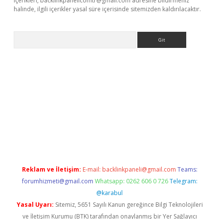
içerikleri,
backlinkpanelicomtr@gmail.com
adresine bildirmeniz
halinde, ilgili içerikler yasal süre içerisinde sitemizden kaldırılacaktır.
Arama
t
Reklam ve İletişim:
E-mail:
backlinkpaneli@gmail.com
Teams:
forumhizmeti@gmail.com
Whatsapp: 0262 606 0 726
Telegram:
@karabul
Yasal Uyarı:
Sitemiz, 5651 Sayılı Kanun gereğince Bilgi Teknolojileri
ve İletişim Kurumu (BTK) tarafından onaylanmış bir Yer Sağlayıcı