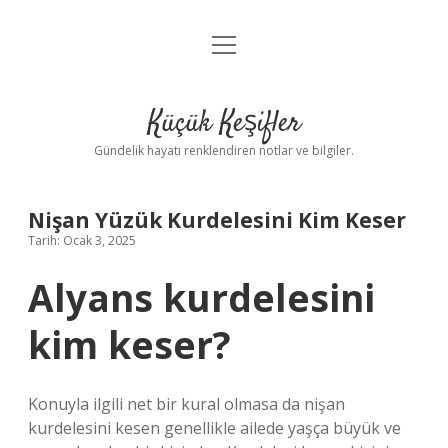
menüyü
Anasayfa
aç
Gizlilik Politikası
Küçük Keşifler
Yasal Uyarı
Gündelik hayatı renklendiren notlar ve bilgiler.
Hakkımızda
Nişan Yüzük Kurdelesini Kim Keser
Tarih: Ocak 3, 2025
Alyans kurdelesini
kim keser?
Konuyla ilgili net bir kural olmasa da nişan
kurdelesini kesen genellikle ailede yaşça büyük ve