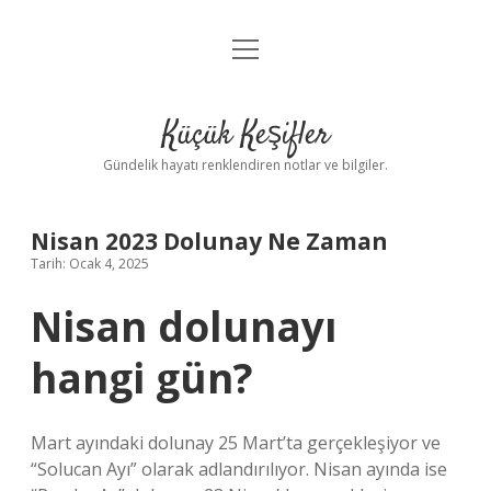
menüyü
Anasayfa
aç
Gizlilik Politikası
Küçük Keşifler
Yasal Uyarı
Gündelik hayatı renklendiren notlar ve bilgiler.
Hakkımızda
Nisan 2023 Dolunay Ne Zaman
Tarih: Ocak 4, 2025
Nisan dolunayı
hangi gün?
Mart ayındaki dolunay 25 Mart’ta gerçekleşiyor ve
“Solucan Ayı” olarak adlandırılıyor. Nisan ayında ise