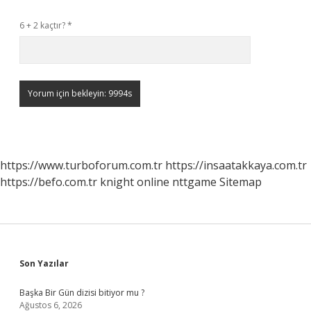
6 + 2 kaçtır?
*
https://www.turboforum.com.tr
https://insaatakkaya.com.tr
https://befo.com.tr
knight online
nttgame
Sitemap
Sidebar
Son Yazılar
Başka Bir Gün dizisi bitiyor mu ?
Ağustos 6, 2026