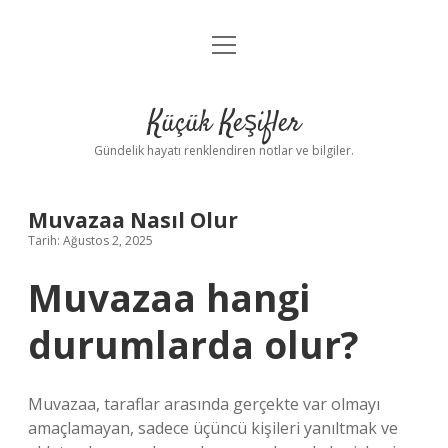
menüyü
Anasayfa
aç
Gizlilik Politikası
Küçük Keşifler
Yasal Uyarı
Gündelik hayatı renklendiren notlar ve bilgiler.
Hakkımızda
Muvazaa Nasıl Olur
Tarih: Ağustos 2, 2025
Muvazaa hangi
durumlarda olur?
Muvazaa, taraflar arasında gerçekte var olmayı
amaçlamayan, sadece üçüncü kişileri yanıltmak ve