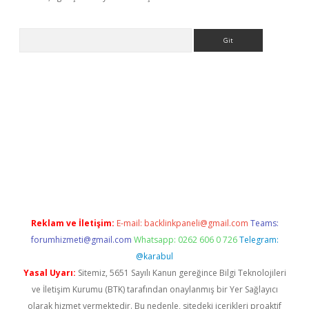
Arama
bet
Reklam ve İletişim:
E-mail:
backlinkpaneli@gmail.com
Teams:
forumhizmeti@gmail.com
Whatsapp: 0262 606 0 726
Telegram:
@karabul
Yasal Uyarı:
Sitemiz, 5651 Sayılı Kanun gereğince Bilgi Teknolojileri
ve İletişim Kurumu (BTK) tarafından onaylanmış bir Yer Sağlayıcı
olarak hizmet vermektedir. Bu nedenle, sitedeki içerikleri proaktif