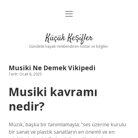
menüyü
Anasayfa
aç
Gizlilik Politikası
Küçük Keşifler
Yasal Uyarı
Gündelik hayatı renklendiren notlar ve bilgiler.
Hakkımızda
Musiki Ne Demek Vikipedi
Tarih: Ocak 8, 2025
Musiki kavramı
nedir?
Müzik, başka bir tanımlamayla; “ses üzerine kurulu
bir sanat ve plastik sanatların en önemli ve en