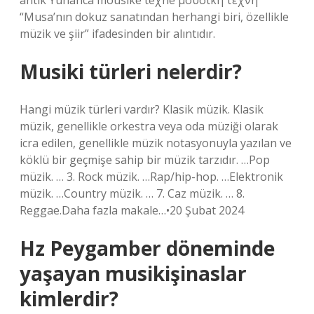
antik Yunanca mousikḗ téχnē μουσική τέχνη
“Musa’nın dokuz sanatından herhangi biri, özellikle
müzik ve şiir” ifadesinden bir alıntıdır.
Musiki türleri nelerdir?
Hangi müzik türleri vardır? Klasik müzik. Klasik
müzik, genellikle orkestra veya oda müziği olarak
icra edilen, genellikle müzik notasyonuyla yazılan ve
köklü bir geçmişe sahip bir müzik tarzıdır. …Pop
müzik. … 3. Rock müzik. …Rap/hip-hop. …Elektronik
müzik. …Country müzik. … 7. Caz müzik. … 8.
Reggae.Daha fazla makale…•20 Şubat 2024
Hz Peygamber döneminde
yaşayan musikişinaslar
kimlerdir?