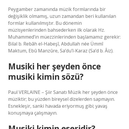
Peygamber zamanında müzik formlarında bir
değişiklik olmamış, uzun zamandan beri kullanılan
formlar kullanılmıştır. Bu dönemin
müzisyenlerinden bahsederken ilk olarak Hz.
Muhammed’in müezzinlerinden başlamamız gerekir:
Bilal b. Rebâh el-Habeşî, Abdullah née Ümmî
Maktum, Ebû Manzûre, Sa’du’l-Karaz (Sa’d b. Âiz).
Musiki her şeyden önce
musiki kimin sözü?
Paul VERLAINE – Şiir Sanatı Müzik her şeyden önce
müziktir; bu yüzden bireysel dizelerden sapmayın.
Esnekleşir, sanki havada eriyormuş gibi; yavaş
konuşmaya çalışmayın.
Musiki kimin eseridir?