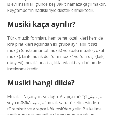
işlevi insanları günde beş vakit namaza çağırmaktır.
Peygamber’in hadisleriyle desteklenmektedir.
Musiki kaça ayrılır?
Türk müzik formları, hem temel özellikleri hem de
icra pratikleri açısından iki gruba ayrılabilir: saz
müziği (enstrümantal müzik) ve sözlü müzik (vokal
müzik). Lirik müzik de, “dini müzik” ve “din dışı (laik,
dünyevi) müzik” ana başlıklarıyla iki ayrı bölümde
incelenmektedir.
Musiki hangi dilde?
Müzik – Nişanyan Sözlüğü. Arapça mūsīḳī موسيقى
veya mūsīḳā موسيقا “müzik sanatı” kelimesinden
türemiştir ve Arapça kök msḳ’den gelir. Bu kelime,