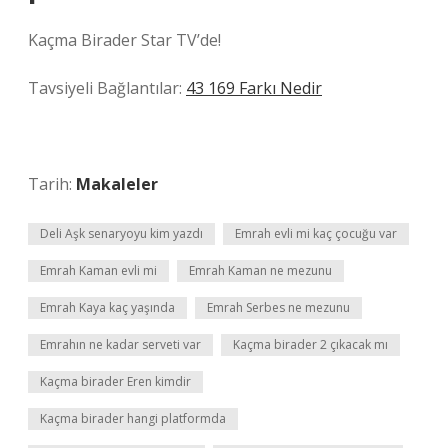
Kaçma Birader Star TV’de!
Tavsiyeli Bağlantılar:
43 169 Farkı Nedir
Tarih:
Makaleler
Deli Aşk senaryoyu kim yazdı
Emrah evli mi kaç çocuğu var
Emrah Kaman evli mi
Emrah Kaman ne mezunu
Emrah Kaya kaç yaşında
Emrah Serbes ne mezunu
Emrahın ne kadar serveti var
Kaçma birader 2 çıkacak mı
Kaçma birader Eren kimdir
Kaçma birader hangi platformda