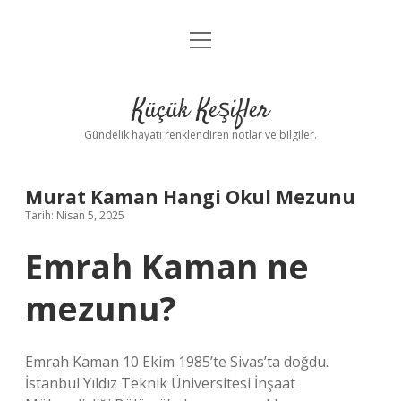
menüyü
Anasayfa
aç
Gizlilik Politikası
Küçük Keşifler
Yasal Uyarı
Gündelik hayatı renklendiren notlar ve bilgiler.
Hakkımızda
Murat Kaman Hangi Okul Mezunu
Tarih: Nisan 5, 2025
Emrah Kaman ne
mezunu?
Emrah Kaman 10 Ekim 1985’te Sivas’ta doğdu.
İstanbul Yıldız Teknik Üniversitesi İnşaat