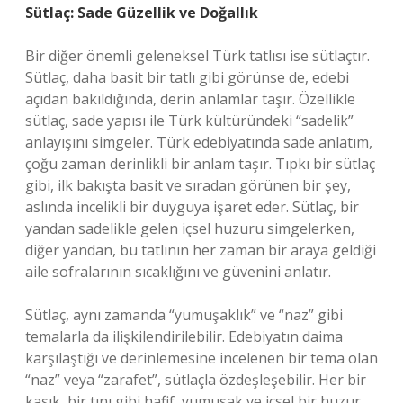
Sütlaç: Sade Güzellik ve Doğallık
Bir diğer önemli geleneksel Türk tatlısı ise sütlaçtır.
Sütlaç, daha basit bir tatlı gibi görünse de, edebi
açıdan bakıldığında, derin anlamlar taşır. Özellikle
sütlaç, sade yapısı ile Türk kültüründeki “sadelik”
anlayışını simgeler. Türk edebiyatında sade anlatım,
çoğu zaman derinlikli bir anlam taşır. Tıpkı bir sütlaç
gibi, ilk bakışta basit ve sıradan görünen bir şey,
aslında incelikli bir duyguya işaret eder. Sütlaç, bir
yandan sadelikle gelen içsel huzuru simgelerken,
diğer yandan, bu tatlının her zaman bir araya geldiği
aile sofralarının sıcaklığını ve güvenini anlatır.
Sütlaç, aynı zamanda “yumuşaklık” ve “naz” gibi
temalarla da ilişkilendirilebilir. Edebiyatın daima
karşılaştığı ve derinlemesine incelenen bir tema olan
“naz” veya “zarafet”, sütlaçla özdeşleşebilir. Her bir
kaşık, bir tını gibi hafif, yumuşak ve içsel bir huzur