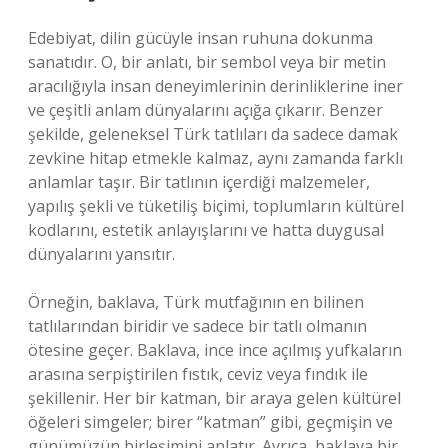
Edebiyat, dilin gücüyle insan ruhuna dokunma
sanatıdır. O, bir anlatı, bir sembol veya bir metin
aracılığıyla insan deneyimlerinin derinliklerine iner
ve çeşitli anlam dünyalarını açığa çıkarır. Benzer
şekilde, geleneksel Türk tatlıları da sadece damak
zevkine hitap etmekle kalmaz, aynı zamanda farklı
anlamlar taşır. Bir tatlının içerdiği malzemeler,
yapılış şekli ve tüketiliş biçimi, toplumların kültürel
kodlarını, estetik anlayışlarını ve hatta duygusal
dünyalarını yansıtır.
Örneğin, baklava, Türk mutfağının en bilinen
tatlılarından biridir ve sadece bir tatlı olmanın
ötesine geçer. Baklava, ince ince açılmış yufkaların
arasına serpiştirilen fıstık, ceviz veya fındık ile
şekillenir. Her bir katman, bir araya gelen kültürel
öğeleri simgeler; birer “katman” gibi, geçmişin ve
günümüzün birleşimini anlatır. Ayrıca, baklava bir