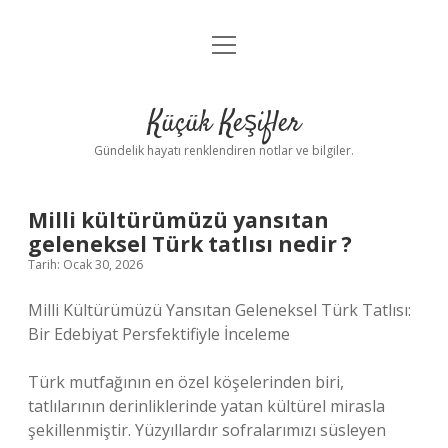
menüyü
Anasayfa
aç
Gizlilik Politikası
Küçük Keşifler
Yasal Uyarı
Gündelik hayatı renklendiren notlar ve bilgiler.
Hakkımızda
Milli kültürümüzü yansıtan
geleneksel Türk tatlısı nedir ?
Tarih: Ocak 30, 2026
Milli Kültürümüzü Yansıtan Geleneksel Türk Tatlısı:
Bir Edebiyat Persfektifiyle İnceleme
Türk mutfağının en özel köşelerinden biri,
tatlılarının derinliklerinde yatan kültürel mirasla
şekillenmiştir. Yüzyıllardır sofralarımızı süsleyen