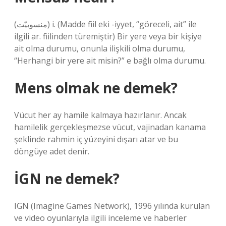
(ﻣﻨﺴﻮﺑﻴّﺖ) i. (Madde fiil eki -iyyet, “göreceli, ait” ile
ilgili ar. fiilinden türemiştir) Bir yere veya bir kişiye
ait olma durumu, onunla ilişkili olma durumu,
“Herhangi bir yere ait misin?” e bağlı olma durumu.
Mens olmak ne demek?
Vücut her ay hamile kalmaya hazırlanır. Ancak
hamilelik gerçekleşmezse vücut, vajinadan kanama
şeklinde rahmin iç yüzeyini dışarı atar ve bu
döngüye adet denir.
İGN ne demek?
IGN (Imagine Games Network), 1996 yılında kurulan
ve video oyunlarıyla ilgili inceleme ve haberler