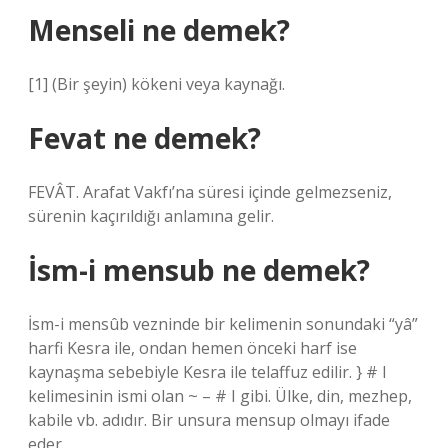
Menseli ne demek?
[1] (Bir şeyin) kökeni veya kaynağı.
Fevat ne demek?
FEVÂT. Arafat Vakfı’na süresi içinde gelmezseniz,
sürenin kaçırıldığı anlamına gelir.
İsm-i mensub ne demek?
İsm-i mensûb vezninde bir kelimenin sonundaki “yâ”
harfi Kesra ile, ondan hemen önceki harf ise
kaynaşma sebebiyle Kesra ile telaffuz edilir. } # I
kelimesinin ismi olan ~ – # I gibi. Ülke, din, mezhep,
kabile vb. adıdır. Bir unsura mensup olmayı ifade
eder.