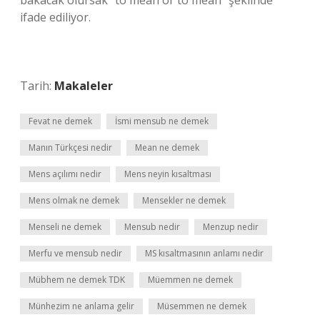
bakacak olursak “to mean or to mean” şeklinde
ifade ediliyor.
Tarih:
Makaleler
Fevat ne demek
İsmi mensub ne demek
Manın Türkçesi nedir
Mean ne demek
Mens açılımı nedir
Mens neyin kısaltması
Mens olmak ne demek
Mensekler ne demek
Menseli ne demek
Mensub nedir
Menzup nedir
Merfu ve mensub nedir
MS kısaltmasının anlamı nedir
Mübhem ne demek TDK
Müemmen ne demek
Münhezim ne anlama gelir
Müsemmen ne demek