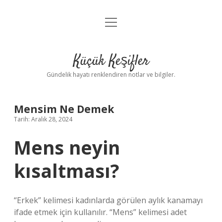
menüyü
Anasayfa
aç
Gizlilik Politikası
Küçük Keşifler
Yasal Uyarı
Gündelik hayatı renklendiren notlar ve bilgiler.
Hakkımızda
Mensim Ne Demek
Tarih: Aralık 28, 2024
Mens neyin
kısaltması?
“Erkek” kelimesi kadınlarda görülen aylık kanamayı
ifade etmek için kullanılır. “Mens” kelimesi adet