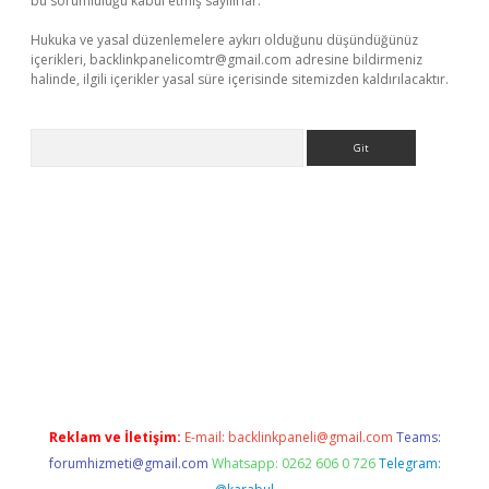
bu sorumluluğu kabul etmiş sayılırlar.
Hukuka ve yasal düzenlemelere aykırı olduğunu düşündüğünüz
içerikleri,
backlinkpanelicomtr@gmail.com
adresine bildirmeniz
halinde, ilgili içerikler yasal süre içerisinde sitemizden kaldırılacaktır.
Arama
ş
ilbet
Reklam ve İletişim:
E-mail:
backlinkpaneli@gmail.com
Teams:
forumhizmeti@gmail.com
Whatsapp: 0262 606 0 726
Telegram: