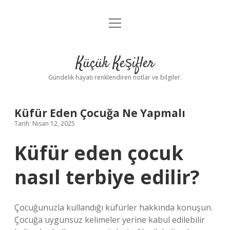
menüyü
Anasayfa
aç
Gizlilik Politikası
Küçük Keşifler
Yasal Uyarı
Gündelik hayatı renklendiren notlar ve bilgiler.
Hakkımızda
Küfür Eden Çocuğa Ne Yapmalı
Tarih: Nisan 12, 2025
Küfür eden çocuk
nasıl terbiye edilir?
Çocuğunuzla kullandığı küfürler hakkında konuşun.
Çocuğa uygunsuz kelimeler yerine kabul edilebilir