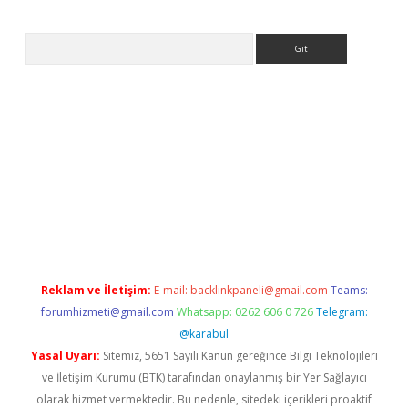
Arama
et
Reklam ve İletişim:
E-mail:
backlinkpaneli@gmail.com
Teams:
forumhizmeti@gmail.com
Whatsapp: 0262 606 0 726
Telegram:
@karabul
Yasal Uyarı:
Sitemiz, 5651 Sayılı Kanun gereğince Bilgi Teknolojileri
ve İletişim Kurumu (BTK) tarafından onaylanmış bir Yer Sağlayıcı
olarak hizmet vermektedir. Bu nedenle, sitedeki içerikleri proaktif