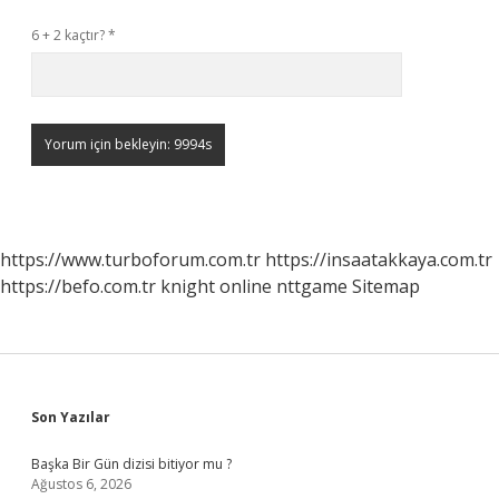
6 + 2 kaçtır?
*
https://www.turboforum.com.tr
https://insaatakkaya.com.tr
https://befo.com.tr
knight online
nttgame
Sitemap
Sidebar
Son Yazılar
Başka Bir Gün dizisi bitiyor mu ?
Ağustos 6, 2026