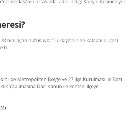
 Yarımadası’nın ortasında, adını aldığı Konya ilçesinde yer
neresi?
 978 bini aşan nüfusuyla “Türkiye’nin en kalabalık ilçesi”
ktı.
ört İlde Metropoliten Bölge ve 27 İlçe Kurulması ile Bazı
k Yapılmasına Dair Kanun ile kentsel ilçeye
 Mı