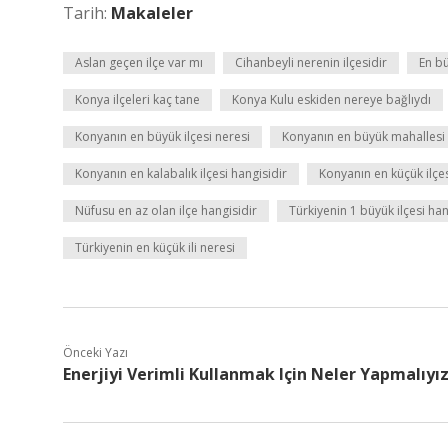
Tarih:
Makaleler
Aslan geçen ilçe var mı
Cihanbeyli nerenin ilçesidir
En bü
Konya ilçeleri kaç tane
Konya Kulu eskiden nereye bağlıydı
Konyanın en büyük ilçesi neresi
Konyanın en büyük mahallesi 
Konyanın en kalabalık ilçesi hangisidir
Konyanın en küçük ilçes
Nüfusu en az olan ilçe hangisidir
Türkiyenin 1 büyük ilçesi han
Türkiyenin en küçük ili neresi
Önceki Yazı
Enerjiyi Verimli Kullanmak Için Neler Yapmalıyı