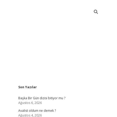
Sidebar
Son Yazılar
elexbet
betexper yeni giriş
ilbet
Başka Bir Gün dizisi bitiyor mu ?
Ağustos 6, 2026
Avalist oldum ne demek ?
Ağustos 4, 2026