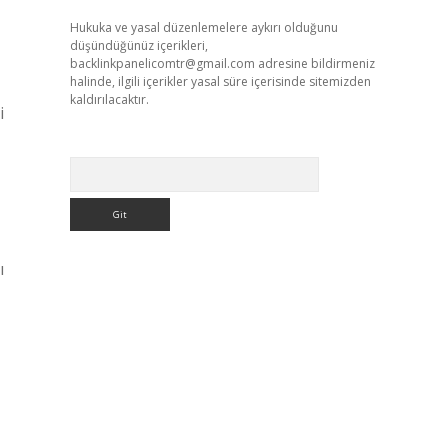
Hukuka ve yasal düzenlemelere aykırı olduğunu
düşündüğünüz içerikleri,
backlinkpanelicomtr@gmail.com
adresine bildirmeniz
halinde, ilgili içerikler yasal süre içerisinde sitemizden
kaldırılacaktır.
i
Arama
ı