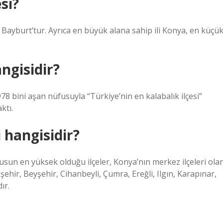
si?
se Bayburt’tur. Ayrıca en büyük alana sahip ili Konya, en küçü
angisidir?
 978 bini aşan nüfusuyla “Türkiye’nin en kalabalık ilçesi”
ktı.
i hangisidir?
 en yüksek olduğu ilçeler, Konya’nın merkez ilçeleri ola
şehir, Beyşehir, Cihanbeyli, Çumra, Ereğli, Ilgın, Karapınar,
ır.