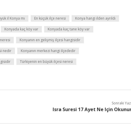
yük il Konya mı
En küçük ilçe neresi
Konya hangi ilden ayrıldı
Konyada kaç köy var
Konyada kaç tane köy var
neresi
Konyanın en gelişmiş ilçesi hangisidir
i nedir
Konyanın merkezi hangi ilçededir
gisidir
Türkiyenin en büyük ilçesi neresi
Sonraki Yaz
z
Isra Suresi 17 Ayet Ne Için Okunu