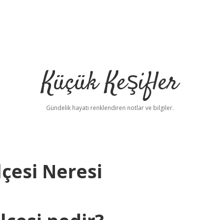
Küçük Keşifler
Gündelik hayatı renklendiren notlar ve bilgiler.
çesi Neresi