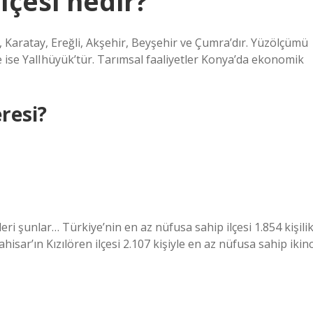
lçesi nedir?
m, Karatay, Ereğli, Akşehir, Beyşehir ve Çumra’dır. Yüzölçümü
e ise YalIhüyük’tür. Tarımsal faaliyetler Konya’da ekonomik
resi?
ri şunlar… Türkiye’nin en az nüfusa sahip ilçesi 1.854 kişili
isar’ın Kızılören ilçesi 2.107 kişiyle en az nüfusa sahip ikinc