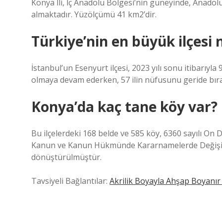
Konya İli, İç Anadolu Bölgesi’nin güneyinde, Anadolu
almaktadır. Yüzölçümü 41 km2’dir.
Türkiye’nin en büyük ilçesi 
İstanbul’un Esenyurt ilçesi, 2023 yılı sonu itibarıyla
olmaya devam ederken, 57 ilin nüfusunu geride bıra
Konya’da kaç tane köy var?
Bu ilçelerdeki 168 belde ve 585 köy, 6360 sayılı On D
Kanun ve Kanun Hükmünde Kararnamelerde Değişikli
dönüştürülmüştür.
Tavsiyeli Bağlantılar:
Akrilik Boyayla Ahşap Boyanır